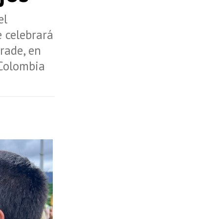
el
e celebrará
rade, en
 Colombia