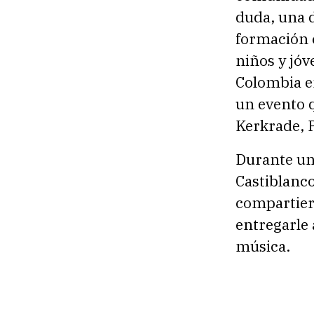
duda, una 
formación c
niños y jóv
Colombia en
un evento q
Kerkrade, P
Durante un
Castiblanco
compartier
entregarle 
música.