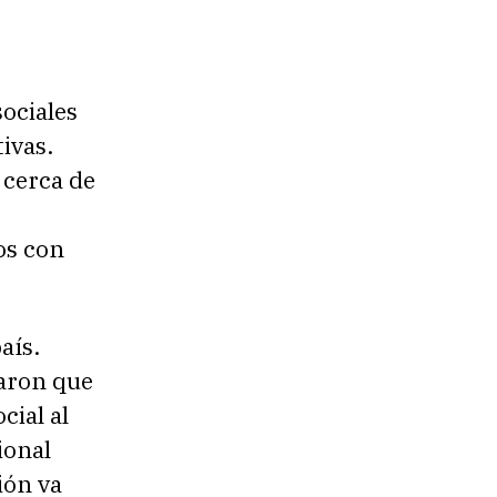
ociales
ivas.
 cerca de
os con
aís.
naron que
cial al
ional
ión va