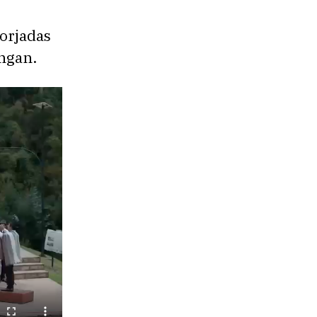
forjadas
ongan.