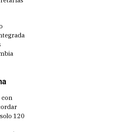
o
integrada
s
ombia
na
a con
cordar
 solo 120