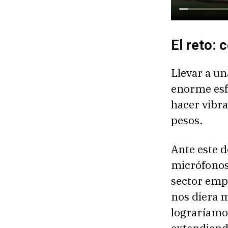
El reto: 
Llevar a u
enorme esf
hacer vibra
pesos.
Ante este d
micrófonos 
sector emp
nos diera 
lograríamos
extendiendo