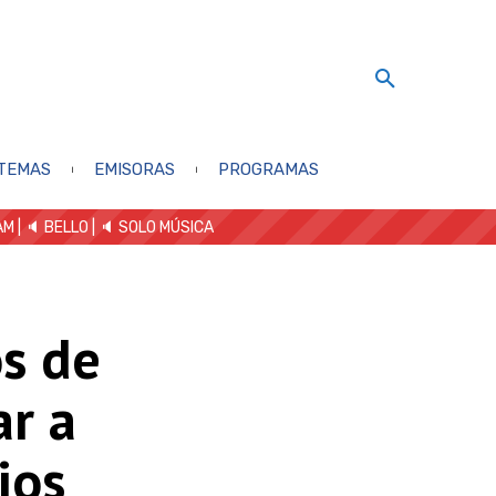
TEMAS
EMISORAS
PROGRAMAS
AM
| 🔈 BELLO
|
🔈 SOLO MÚSICA
s de
r a
jos