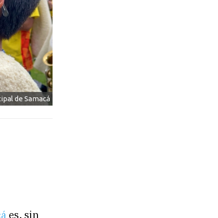
cipal de Samacá
cá
es, sin