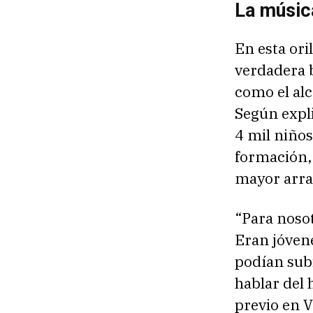
La músic
En esta ori
verdadera 
como el alc
Según expli
4 mil niños
formación, 
mayor arra
“Para nosot
Eran jóvene
podían subi
hablar del 
previo en V