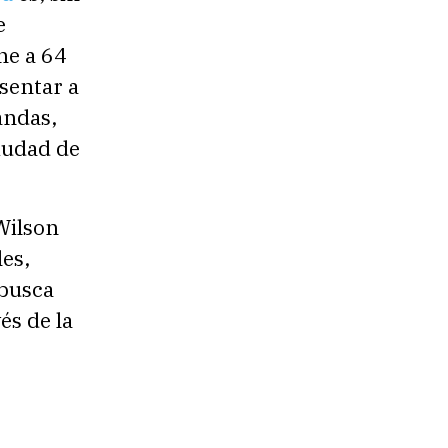
e
ne a 64
esentar a
andas,
ciudad de
Wilson
les,
 busca
és de la