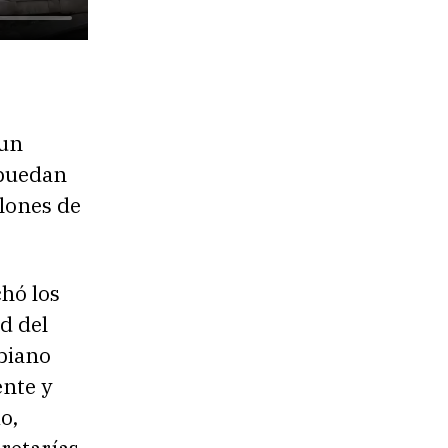
 un
 puedan
llones de
chó los
d del
mbiano
ente y
o,
cretarías