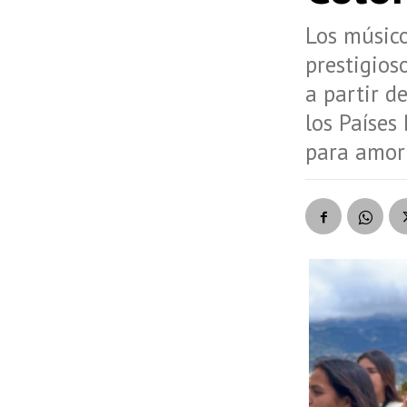
Los músico
prestigios
a partir d
los Países
para amort