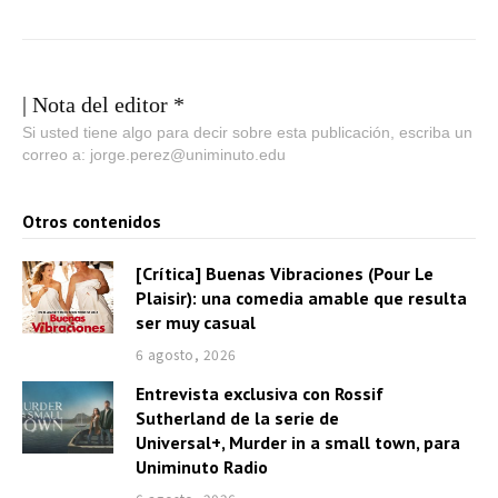
| Nota del editor *
Si usted tiene algo para decir sobre esta publicación, escriba un
correo a: jorge.perez@uniminuto.edu
Otros contenidos
[Crítica] Buenas Vibraciones (Pour Le
Plaisir): una comedia amable que resulta
ser muy casual
6 agosto, 2026
Entrevista exclusiva con Rossif
Sutherland de la serie de
Universal+, Murder in a small town, para
Uniminuto Radio