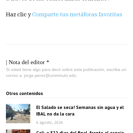
Haz clic y
Comparte tus metáforas favoritas
| Nota del editor *
Si usted tiene algo para decir sobre esta publicación, escriba un
correo a: jorge.perez@uniminuto.edu
Otros contenidos
El Salado se seca! Semanas sin agua y el
IBAL no da la cara
6 agosto, 2026
Cali, a 522 días del final, frente al espejo