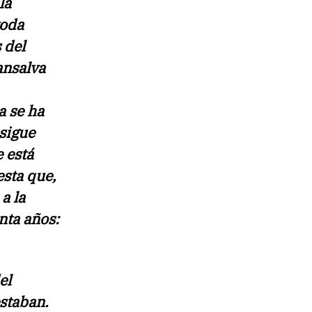
la
toda
 del
ansalva
a se ha
sigue
 está
esta que,
a la
nta años:
el
staban.