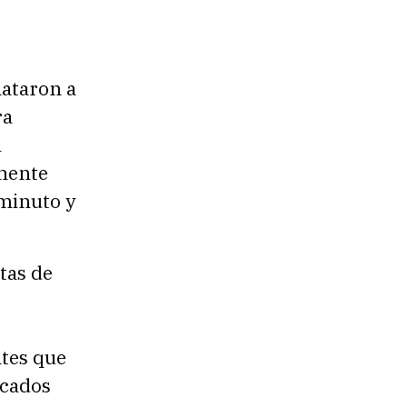
lataron a
ra
a
lmente
 minuto y
tas de
ntes que
icados