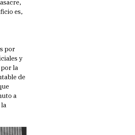
asacre,
ficio es,
s por
ciales y
por la
utable de
 que
nuto a
 la