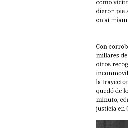
como víctim
dieron pie 
en sí mismo
Con corrobo
millares de
otros recog
inconmovibl
la trayector
quedó de lo
minuto, cóm
justicia en