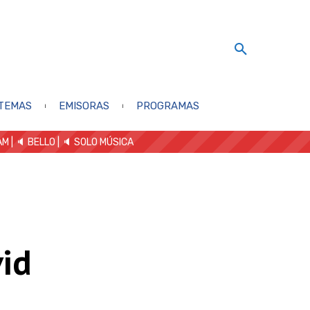
TEMAS
EMISORAS
PROGRAMAS
AM
| 🔈 BELLO
|
🔈 SOLO MÚSICA
vid