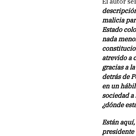
El autor se
descripció
malicia par
Estado col
nada menos 
constitucio
atrevido a 
gracias a l
detrás de P
en un hábil
sociedad a 
¿dónde está
Están aquí,
presidente 