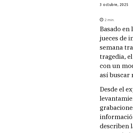
3 octubre, 2025
2
min.
Basado en l
jueces de i
semana tra
tragedia, e
con un mod
así buscar 
Desde el ex
levantamie
grabaciones
información
describen l