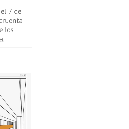
 el 7 de
 cruenta
e los
a.