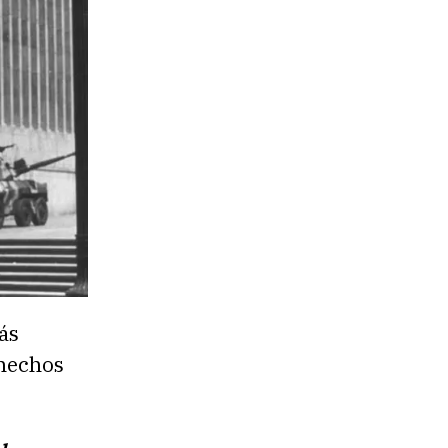
ás
 hechos