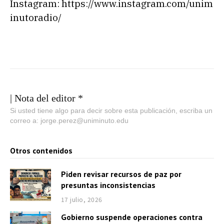
a
Instagram: https://www.instagram.com/unim
u
inutoradio/
d
i
o
| Nota del editor *
Si usted tiene algo para decir sobre esta publicación, escriba un
correo a: jorge.perez@uniminuto.edu
Otros contenidos
Piden revisar recursos de paz por
presuntas inconsistencias
17 julio, 2026
Gobierno suspende operaciones contra