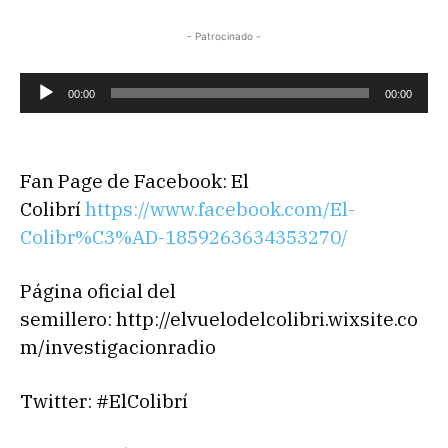
- Patrocinado -
R
00:00
00:00
e
p
r
Fan Page de Facebook: El
o
Colibrí
https://www.facebook.com/El-
d
Colibr%C3%AD-1859263634353270/
u
c
Página oficial del
t
semillero: http://elvuelodelcolibri.wixsite.co
o
m/investigacionradio
r
d
Twitter: #ElColibrí
e