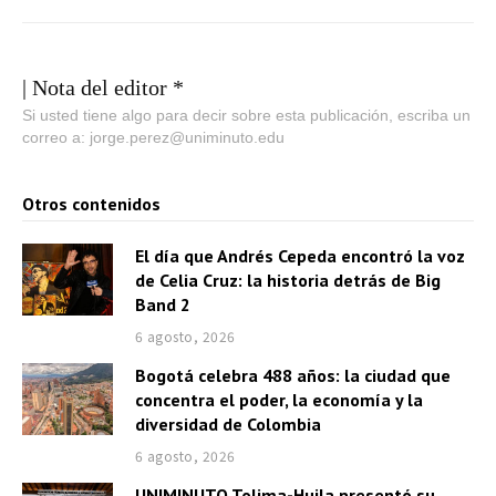
| Nota del editor *
Si usted tiene algo para decir sobre esta publicación, escriba un
correo a: jorge.perez@uniminuto.edu
Otros contenidos
El día que Andrés Cepeda encontró la voz
de Celia Cruz: la historia detrás de Big
Band 2
6 agosto, 2026
Bogotá celebra 488 años: la ciudad que
concentra el poder, la economía y la
diversidad de Colombia
6 agosto, 2026
UNIMINUTO Tolima-Huila presentó su