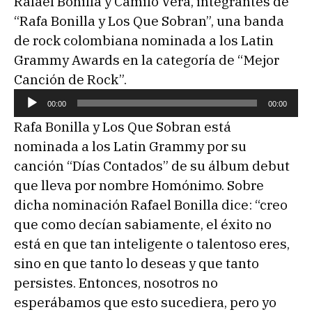
Rafael Bonilla y Camilo Vera, integrantes de
“Rafa Bonilla y Los Que Sobran”, una banda
de rock colombiana nominada a los Latin
Grammy Awards en la categoría de “Mejor
Canción de Rock”.
R
00:00
00:00
e
Rafa Bonilla y Los Que Sobran está
p
nominada a los Latin Grammy por su
r
canción “Días Contados” de su álbum debut
o
que lleva por nombre Homónimo. Sobre
d
dicha nominación Rafael Bonilla dice: “creo
u
que como decían sabiamente, el éxito no
c
está en que tan inteligente o talentoso eres,
t
sino en que tanto lo deseas y que tanto
o
persistes. Entonces, nosotros no
r
esperábamos que esto sucediera, pero yo