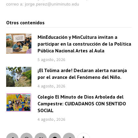
correo a: jorge.perez@uniminuto.edu
t
o
Otros contenidos
r
d
MinEducación y MinCultura invitan a
e
participar en la construcción de la Política
a
Pública Nacional Artes al Aula
u
5 agosto, 2026
d
¡El Tolima arde! Declaran alerta naranja
i
por el avance del Fenómeno del Niño.
o
4 agosto, 2026
Colegio El Minuto de Dios Arboleda del
Campestre: CUIDADANOS CON SENTIDO
SOCIAL
4 agosto, 2026