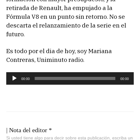
retirada de Renault, ha empujado a la
Fórmula V8 en un punto sin retorno. No se
descarta el relanzamiento de la serie en el
futuro.
Es todo por el dia de hoy, soy Mariana
Contreras, Uniminuto radio.
R
00:00
00:00
e
p
r
o
d
u
| Nota del editor *
c
Si usted tiene algo para decir sobre esta publicación, escriba un