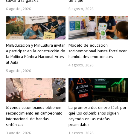
salvar a la galaxia
de a pie
6 agosto, 2026
6 agosto, 2026
MinEducación y MinCultura invitan
Modelo de educación
a participar en la construcción de
socioemocional busca fortalecer
la Política Pública Nacional Artes
habilidades emocionales
al Aula
4 agosto, 2026
5 agosto, 2026
Jóvenes colombianos obtienen
La promesa del dinero fácil: por
reconocimiento en campeonato
qué los colombianos siguen
internacional de bandas
cayendo en las estafas
sinfónicas
piramidales
3 agosto, 2026
1 agosto, 2026