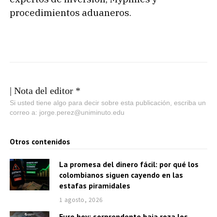
procedimientos aduaneros.
| Nota del editor *
Si usted tiene algo para decir sobre esta publicación, escriba un
correo a: jorge.perez@uniminuto.edu
Otros contenidos
La promesa del dinero fácil: por qué los
colombianos siguen cayendo en las
estafas piramidales
1 agosto, 2026
Euro hoy: sorprendente baja roza los