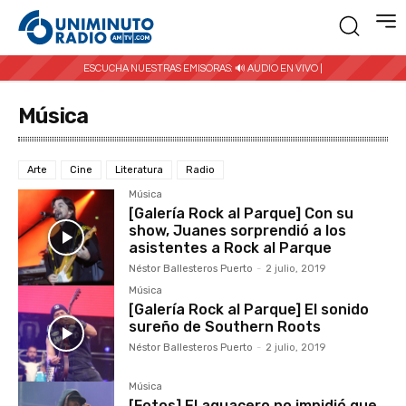
ESCUCHA NUESTRAS EMISORAS:
🔊 AUDIO EN VIVO |
Música
Arte
Cine
Literatura
Radio
Música
[Galería Rock al Parque] Con su
show, Juanes sorprendió a los
asistentes a Rock al Parque
Néstor Ballesteros Puerto
-
2 julio, 2019
Música
[Galería Rock al Parque] El sonido
sureño de Southern Roots
Néstor Ballesteros Puerto
-
2 julio, 2019
Música
[Fotos] El aguacero no impidió que