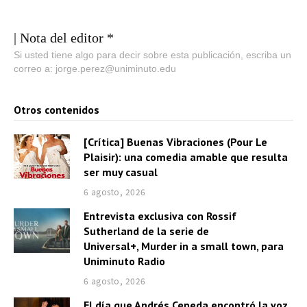
| Nota del editor *
Si usted tiene algo para decir sobre esta publicación, escriba un
correo a: jorge.perez@uniminuto.edu
Otros contenidos
[Crítica] Buenas Vibraciones (Pour Le
Plaisir): una comedia amable que resulta
ser muy casual
6 agosto, 2026
Entrevista exclusiva con Rossif
Sutherland de la serie de
Universal+, Murder in a small town, para
Uniminuto Radio
6 agosto, 2026
El día que Andrés Cepeda encontró la voz