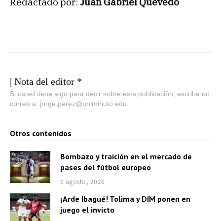
Redactado por:
Juan Gabriel Quevedo
| Nota del editor *
Si usted tiene algo para decir sobre esta publicación, escriba un
correo a: jorge.perez@uniminuto.edu
Otros contenidos
Bombazo y traición en el mercado de
pases del fútbol europeo
6 agosto, 2026
¡Arde Ibagué! Tolima y DIM ponen en
juego el invicto