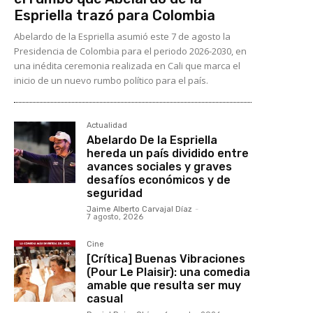
Espriella trazó para Colombia
Abelardo de la Espriella asumió este 7 de agosto la
Presidencia de Colombia para el periodo 2026-2030, en
una inédita ceremonia realizada en Cali que marca el
inicio de un nuevo rumbo político para el país.
Actualidad
Abelardo De la Espriella
hereda un país dividido entre
avances sociales y graves
desafíos económicos y de
seguridad
Jaime Alberto Carvajal Díaz
-
7 agosto, 2026
Cine
[Crítica] Buenas Vibraciones
(Pour Le Plaisir): una comedia
amable que resulta ser muy
casual