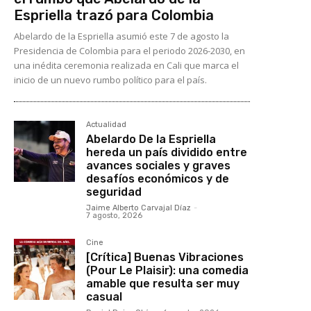
Espriella trazó para Colombia
Abelardo de la Espriella asumió este 7 de agosto la
Presidencia de Colombia para el periodo 2026-2030, en
una inédita ceremonia realizada en Cali que marca el
inicio de un nuevo rumbo político para el país.
Actualidad
Abelardo De la Espriella
hereda un país dividido entre
avances sociales y graves
desafíos económicos y de
seguridad
Jaime Alberto Carvajal Díaz
-
7 agosto, 2026
Cine
[Crítica] Buenas Vibraciones
(Pour Le Plaisir): una comedia
amable que resulta ser muy
casual