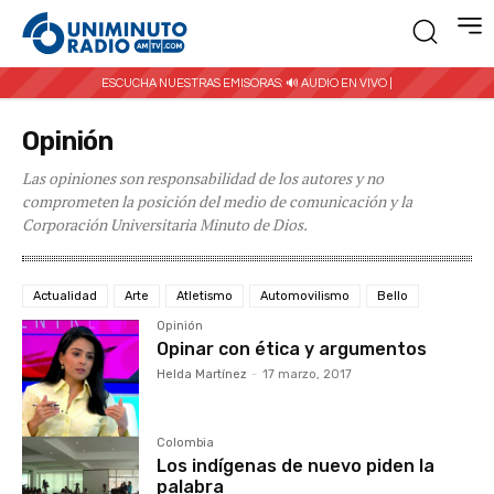
ESCUCHA NUESTRAS EMISORAS:
🔊 AUDIO EN VIVO |
Opinión
Las opiniones son responsabilidad de los autores y no
comprometen la posición del medio de comunicación y la
Corporación Universitaria Minuto de Dios.
Actualidad
Arte
Atletismo
Automovilismo
Bello
Opinión
Opinar con ética y argumentos
Helda Martínez
-
17 marzo, 2017
Colombia
Los indígenas de nuevo piden la
palabra