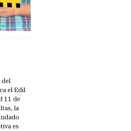
 del
ca el Edil
d 11 de
tas, la
mandado
tiva es