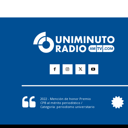
2022 - Mención de honor Premio
CPB al mérito periodístico /
Categoría: periodismo universitario