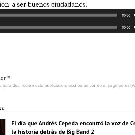
ción a ser buenos ciudadanos.
00:00
00:00
tor *
go para decir sobre esta publicación, escriba un correo a: jorge.perez
os
El día que Andrés Cepeda encontró la voz de Ce
la historia detrás de Big Band 2