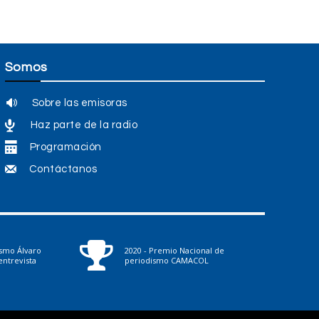
m
u
e
m
n
e
t
Somos
n
a
t
Sobre las emisoras
r
a
Haz parte de la radio
o
r
Programación
d
o
Contáctanos
i
d
s
i
m
s
i
m
ismo Álvaro
2020 - Premio Nacional de
ntrevista
periodismo CAMACOL
n
i
u
n
i
u