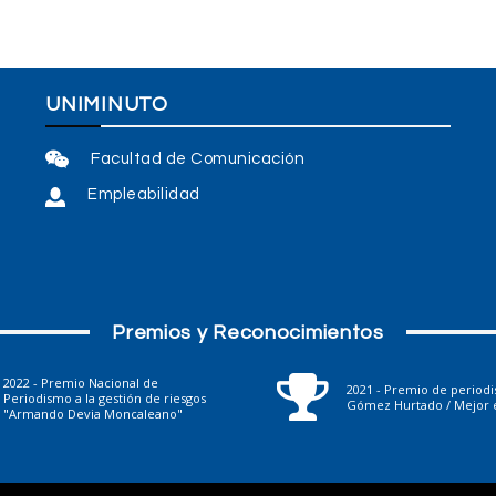
UNIMINUTO
Facultad de Comunicación
Empleabilidad
Premios y Reconocimientos
2022 - Premio Nacional de
2021 - Premio de period
Periodismo a la gestión de riesgos
Gómez Hurtado / Mejor e
"Armando Devia Moncaleano"