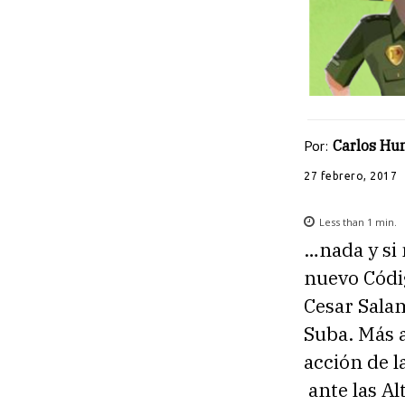
Por:
Carlos Hu
27 febrero, 2017
Less than 1
min.
…nada y si 
nuevo Códig
Cesar Salam
Suba. Más a
acción de l
ante las Al