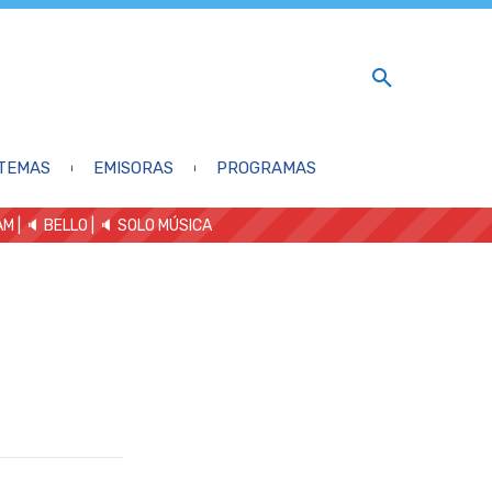
TEMAS
EMISORAS
PROGRAMAS
AM
| 🔈 BELLO
|
🔈 SOLO MÚSICA