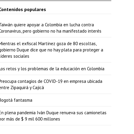
b
i
Contenidos populares
a
b
/
Taiwán quiere apoyar a Colombia en lucha contra
a
Coronavirus, pero gobierno no ha manifestado interés
a
/
b
Mientras el exfiscal Martínez goza de 80 escoltas,
a
gobierno Duque dice que no hay plata para proteger a
a
b
líderes sociales
j
a
Los retos y los problemas de la educación en Colombia
o
j
p
o
Preocupa contagios de COVID-19 en empresa ubicada
entre Zipaquirá y Cajicá
a
p
r
a
Bogotá fantasma
a
r
En plena pandemia Iván Duque renueva sus camionetas
a
a
por más de $ 9 mil 600 millones
u
a