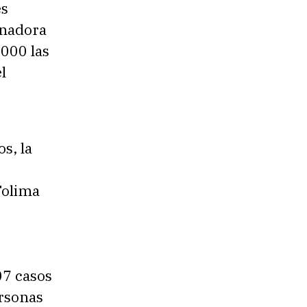
es
rnadora
.000 las
l
s, la
Tolima
07 casos
ersonas