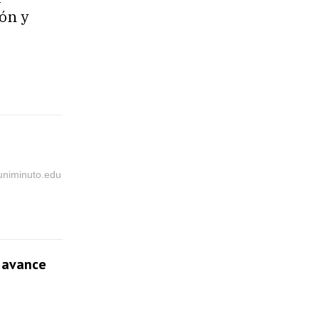
ón y
@uniminuto.edu
l avance