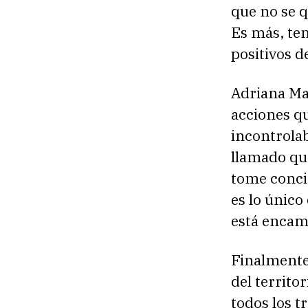
que no se q
Es más, ten
positivos d
Adriana Mat
acciones q
incontrolab
llamado qu
tome concie
es lo único
está encami
Finalmente,
del territo
todos los t