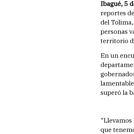
Ibagué, 5 
reportes de
del Tolima,
personas v
territorio 
En un encue
departament
gobernador
lamentablem
superó la b
“Llevamos 1
que tenemo