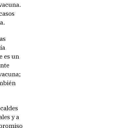
 vacuna.
 casos
a.
as
ía
se es un
ente
 vacuna;
ambién
lcaldes
ales y a
ompromiso