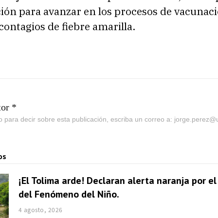
ción para avanzar en los procesos de vacunaci
contagios de fiebre amarilla.
tor *
go para decir sobre esta publicación, escriba un correo a: jorge.perez
os
¡El Tolima arde! Declaran alerta naranja por e
del Fenómeno del Niño.
4 agosto, 2026