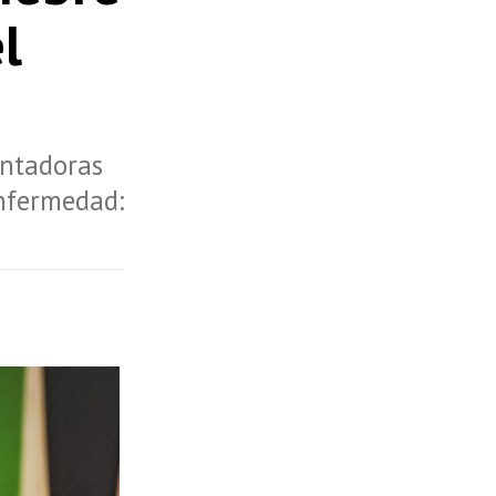
l
entadoras
enfermedad: