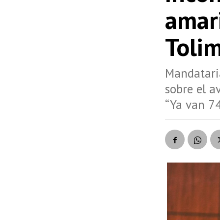
amari
Toli
Mandataria
sobre el a
“Ya van 7