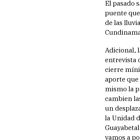
El pasado s
puente que 
de las lluv
Cundinamar
Adicional, 
entrevista 
cierre mín
aporte que 
mismo la p
cambien las
un desplaza
la Unidad 
Guayabetal
vamos a pon