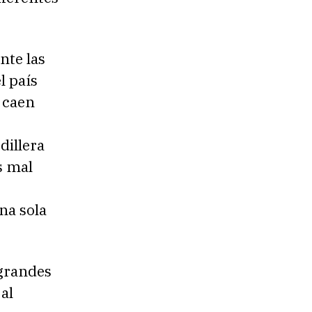
nte las
l país
o caen
dillera
s mal
na sola
 grandes
 al