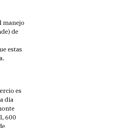
al manejo
nde) de
ue estas
a.
ercio es
a día
emonte
l, 600
de