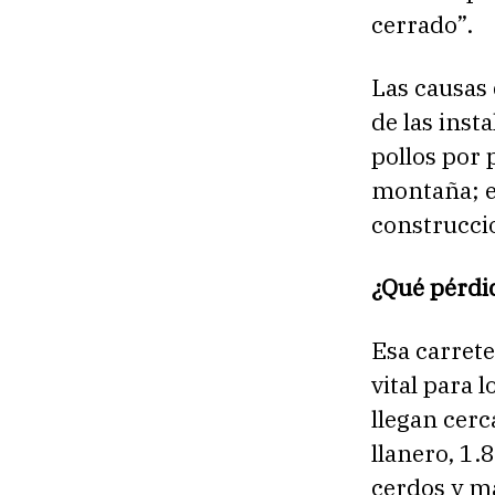
cerrado”.
Las causas 
de las inst
pollos por 
montaña; es
construccio
¿Qué pérdi
Esa carrete
vital para 
llegan cer
llanero, 1.
cerdos y m