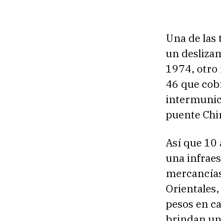
Una de las 
un desliza
1974, otro 
46 que cobr
intermunici
puente Chi
Así que 10 
una infraes
mercancías 
Orientales
pesos en ca
brindan una