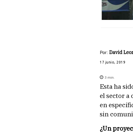
Por:
David Leo
17 junio, 2019
3
min.
Esta ha si
el sector a
en específi
sin comuni
¿Un proyec