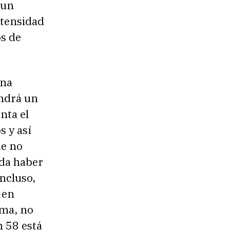
 un
ntensidad
os de
una
endrá un
nta el
s y así
ue no
eda haber
ncluso,
 en
ima, no
m 58 está