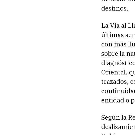
destinos.
La Vía al L
últimas sem
con más llu
sobre la na
diagnóstico
Oriental, q
trazados, e
continuida
entidad o 
Según la Re
deslizamien