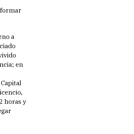
informar
rno a
nciado
vivido
ncia; en
 Capital
icencio,
2 horas y
egar