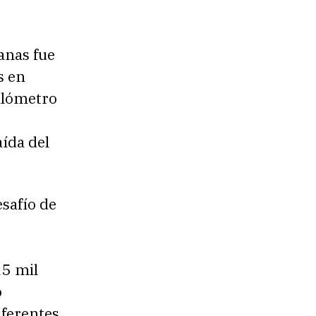
anas fue
s en
ilómetro
aída del
safío de
15 mil
o
iferentes