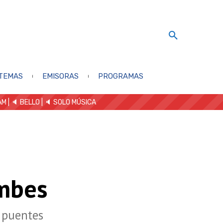
TEMAS
EMISORAS
PROGRAMAS
AM
| 🔈 BELLO
|
🔈 SOLO MÚSICA
umbes
 puentes