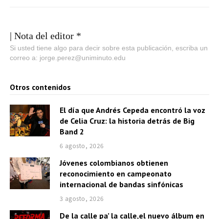
| Nota del editor *
Si usted tiene algo para decir sobre esta publicación, escriba un
correo a: jorge.perez@uniminuto.edu
Otros contenidos
El día que Andrés Cepeda encontró la voz
de Celia Cruz: la historia detrás de Big
Band 2
6 agosto, 2026
Jóvenes colombianos obtienen
reconocimiento en campeonato
internacional de bandas sinfónicas
3 agosto, 2026
De la calle pa’ la calle,el nuevo álbum en