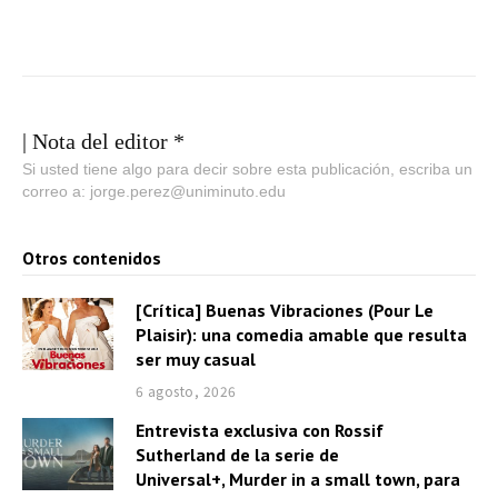
| Nota del editor *
Si usted tiene algo para decir sobre esta publicación, escriba un
correo a: jorge.perez@uniminuto.edu
Otros contenidos
[Crítica] Buenas Vibraciones (Pour Le
Plaisir): una comedia amable que resulta
ser muy casual
6 agosto, 2026
Entrevista exclusiva con Rossif
Sutherland de la serie de
Universal+, Murder in a small town, para