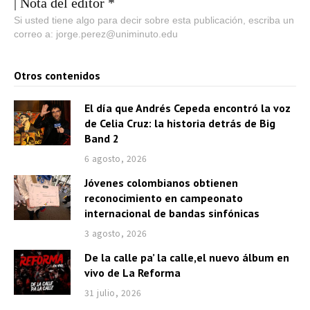
| Nota del editor *
Si usted tiene algo para decir sobre esta publicación, escriba un
correo a: jorge.perez@uniminuto.edu
Otros contenidos
El día que Andrés Cepeda encontró la voz
de Celia Cruz: la historia detrás de Big
Band 2
6 agosto, 2026
Jóvenes colombianos obtienen
reconocimiento en campeonato
internacional de bandas sinfónicas
3 agosto, 2026
De la calle pa’ la calle,el nuevo álbum en
vivo de La Reforma
31 julio, 2026