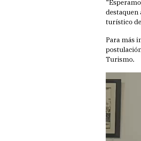
“Esperamos
destaquen a
turístico d
Para más in
postulación
Turismo.