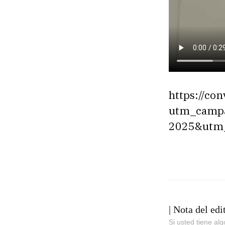
https://con
utm_campa
2025&utm_
| Nota del edi
Si usted tiene al