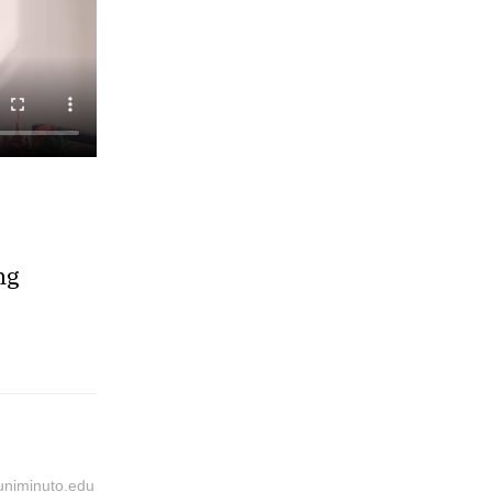
ng
@uniminuto.edu