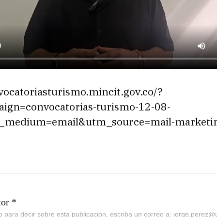
vocatoriasturismo.mincit.gov.co/?
ign=convocatorias-turismo-12-08-
medium=email&utm_source=mail-marketi
tor *
go para decir sobre esta publicación, escriba un correo a: jorge.perez