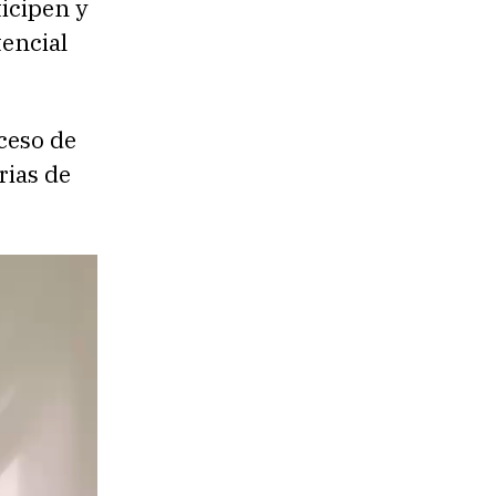
icipen y
tencial
ceso de
rias de