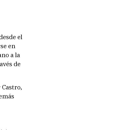
desde el
rse en
ano a la
ravés de
 Castro,
demás