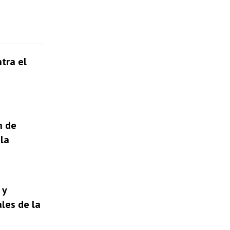
tra el
n de
la
 y
les de la