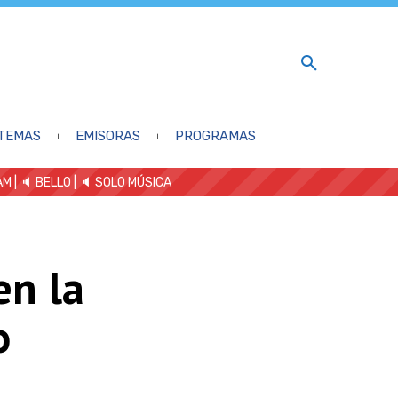
TEMAS
EMISORAS
PROGRAMAS
AM
| 🔈 BELLO
|
🔈 SOLO MÚSICA
en la
o