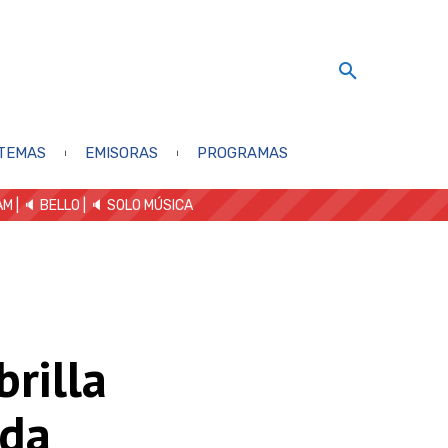
TEMAS
EMISORAS
PROGRAMAS
AM
| 🔈 BELLO
|
🔈 SOLO MÚSICA
rilla
ida