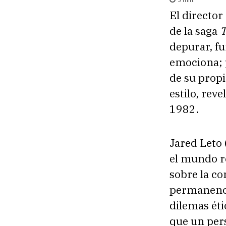
El directo
de la saga
T
depurar, f
emociona; 
de su propi
estilo, rev
1982.
Jared Leto 
el mundo re
sobre la con
permanencia
dilemas éti
que un pers