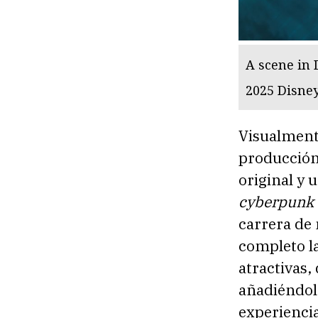
A scene in 
2025 Disney
Visualmente
producción 
original y 
cyberpunk
carrera de
completo la
atractivas,
añadiéndol
experiencia