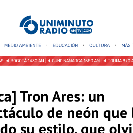
MEDIO AMBIENTE
EDUCACIÓN
CULTURA
MÁS 
S: 🔈
BOGOTÁ 1430 AM
| 🔈 CUNDINAMARCA 1580 AM
| 🔈 TOLIMA 870 
ica] Tron Ares: un
táculo de neón que b
do su estilo, que olv