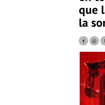
que l
la s