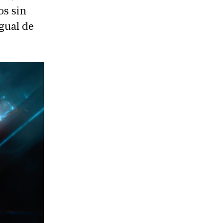
os sin
gual de