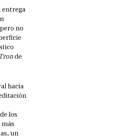
a entrega
in
 pero no
erficie
stico
Tron
de
al hacia
editación
de los
, más
as, un