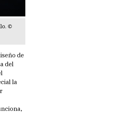
lo. ©
diseño de
a del
l
ial la
r
unciona,