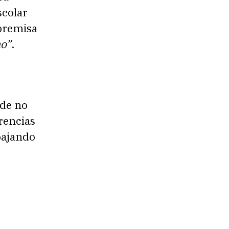
scolar
 premisa
no”
.
de no
erencias
abajando