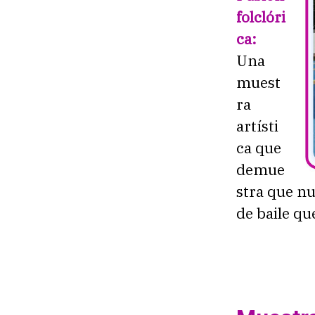
folclóri
ca:
Una
muest
ra
artísti
ca que
demue
stra que nu
de baile qu