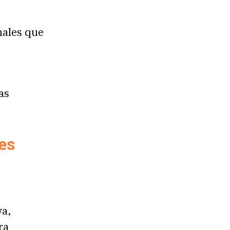
nales que
as
tes
va,
ra