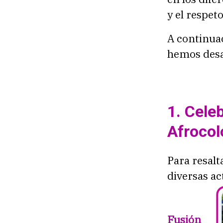
y el respeto
A continuac
hemos desa
1. Celeb
Afroco
Para resalt
diversas ac
Fusión