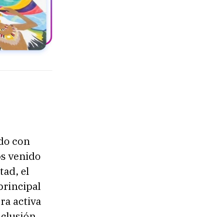
ado con
s venido
tad, el
principal
ra activa
nclusión