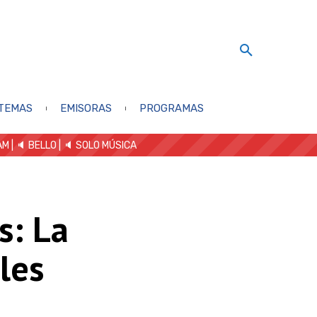
TEMAS
EMISORAS
PROGRAMAS
AM
| 🔈 BELLO
|
🔈 SOLO MÚSICA
s: La
les