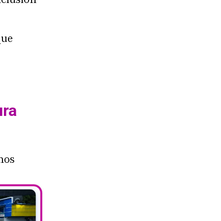
que
ura
mos