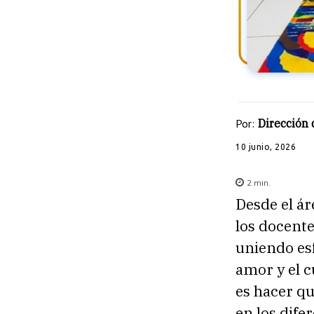
Por:
Dirección
10 junio, 2026
2
min.
Desde el ár
los docent
uniendo esf
amor y el c
es hacer qu
en los dife