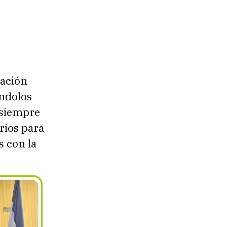
pación
éndolos
 siempre
rios para
 con la