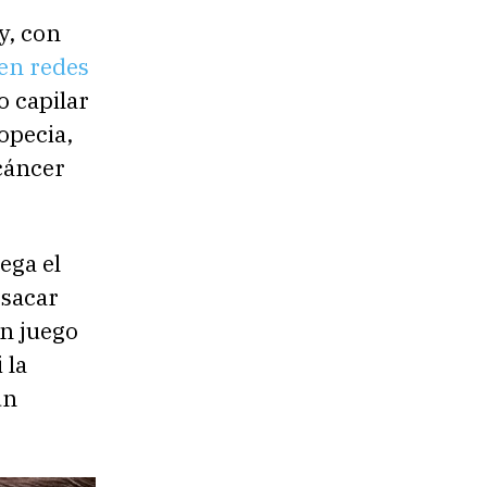
y, con
en redes
o capilar
opecia,
cáncer
ega el
 sacar
en juego
 la
un