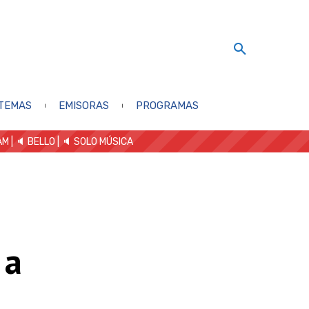
TEMAS
EMISORAS
PROGRAMAS
AM
| 🔈 BELLO
|
🔈 SOLO MÚSICA
 a