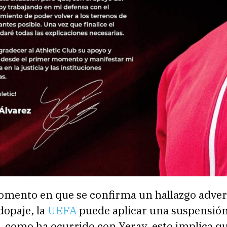
omento en que se confirma un hallazgo adver
dopaje, la
UEFA
puede aplicar una suspensió
, como ha ocurrido con Yeray, esto implica q