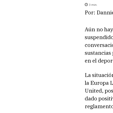
3
min.
Por: Danni
Aún no hay 
suspendido
conversaci
sustancias
en el depor
La situació
la Europa 
United, po
dado positi
reglamento