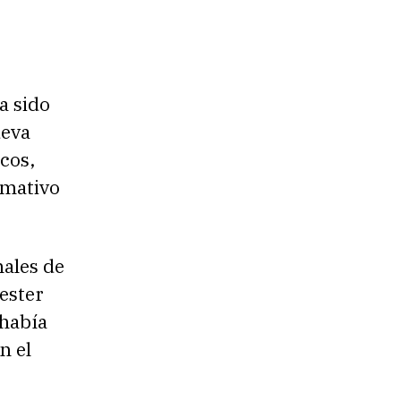
a sido
ueva
cos,
rmativo
nales de
ester
 había
n el