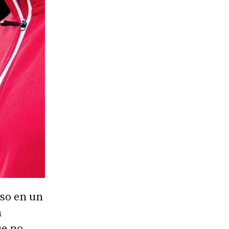
so en un
n
ue no