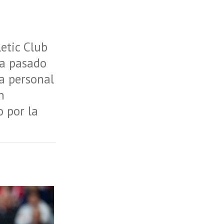
etic Club
ha pasado
a personal
n
o por la