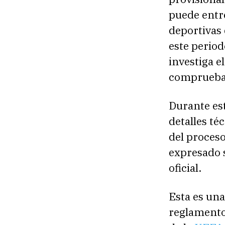
puede entre
deportivas 
este perio
investiga e
comprueba 
Durante est
detalles té
del proceso
expresado s
oficial.
Esta es una
reglamento