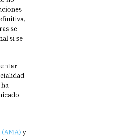
laciones
finitiva,
ras se
al si se
mentar
cialidad
 ha
nicado
e
(AMA)
y