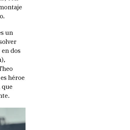
 montaje
o.
es un
solver
e en dos
),
(Theo
 es héroe
l que
nte.