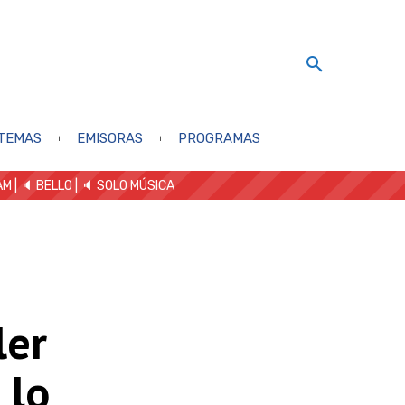
TEMAS
EMISORAS
PROGRAMAS
AM
| 🔈 BELLO
|
🔈 SOLO MÚSICA
ler
 lo