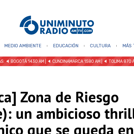
MEDIO AMBIENTE
EDUCACIÓN
CULTURA
MÁS 
S: 🔈
BOGOTÁ 1430 AM
| 🔈 CUNDINAMARCA 1580 AM
| 🔈 TOLIMA 870 
ica] Zona de Riesgo
): un ambicioso thril
nico que se queda en