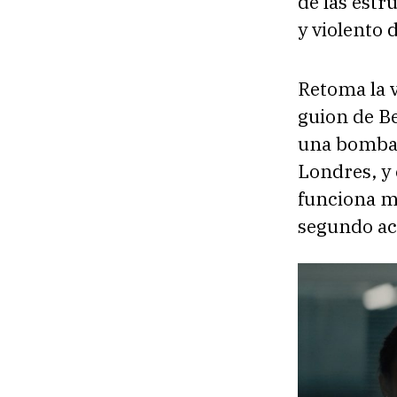
de las estr
y violento 
Retoma la v
guion de Be
una bomba 
Londres, y
funciona m
segundo act