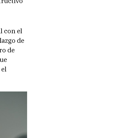
tructivo
l con el
lazgo de
ro de
que
 el