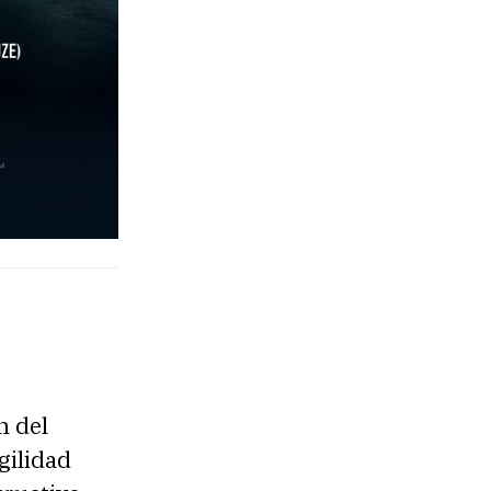
n del
gilidad