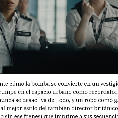
nte cómo la bomba se convierte en un vestigi
rrumpe en el espacio urbano como recordator
 nunca se desactiva del todo, y un robo como ga
al mejor estilo del también director británic
ro sin ese frenesí que imprime a sus secuenci