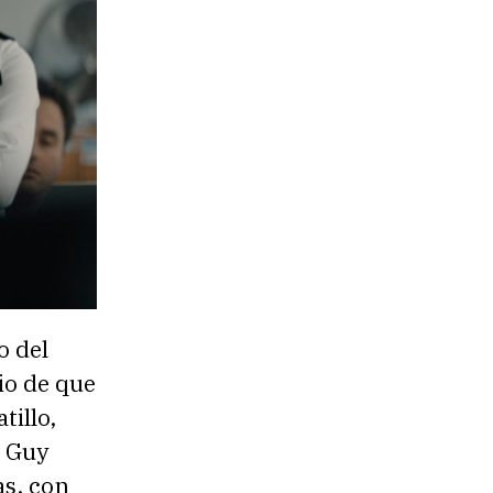
o del
io de que
tillo,
o Guy
as, con