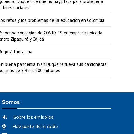
a
gobierno Duque dice que no hay plata para proteger a
líderes sociales
u
m
Los retos y los problemas de la educación en Colombia
e
Preocupa contagios de COVID-19 en empresa ubicada
n
entre Zipaquirá y Cajicá
t
Bogotá fantasma
a
En plena pandemia Iván Duque renueva sus camionetas
r
por más de $ 9 mil 600 millones
o
d
i
s
Somos
m
Sobre las emisoras
i
Haz parte de la radio
n