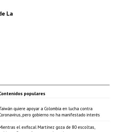
r
 de La
i
b
a
/
a
b
a
j
o
Contenidos populares
p
a
Taiwán quiere apoyar a Colombia en lucha contra
r
Coronavirus, pero gobierno no ha manifestado interés
a
Mientras el exfiscal Martínez goza de 80 escoltas,