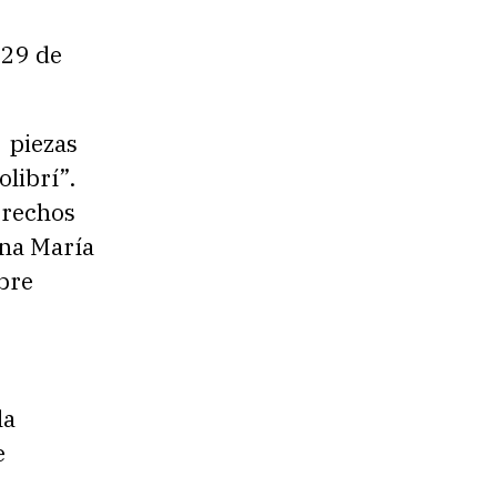
 29 de
 piezas
olibrí”.
erechos
Ana María
obre
la
e