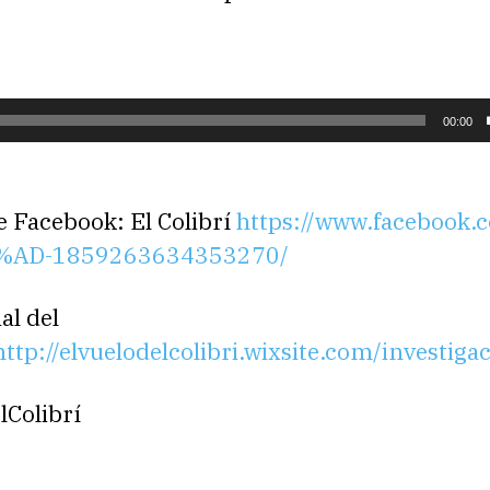
00:00
e Facebook: El Colibrí
https://www.facebook.
3%AD-1859263634353270/
al del
http://elvuelodelcolibri.wixsite.com/investiga
lColibrí