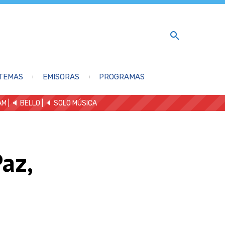
TEMAS
EMISORAS
PROGRAMAS
AM
| 🔈 BELLO
|
🔈 SOLO MÚSICA
Paz,
a