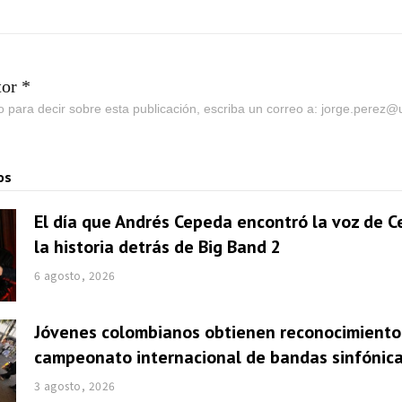
tor *
go para decir sobre esta publicación, escriba un correo a: jorge.perez
os
El día que Andrés Cepeda encontró la voz de Ce
la historia detrás de Big Band 2
6 agosto, 2026
Jóvenes colombianos obtienen reconocimiento
campeonato internacional de bandas sinfónic
3 agosto, 2026