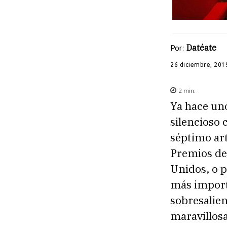
Por:
Datéate
26 diciembre, 201
2
min.
Ya hace uno
silencioso 
séptimo art
Premios de
Unidos, o p
más importa
sobresalien
maravillosa