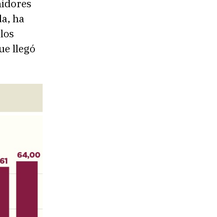
idores
da, ha
los
ue llegó