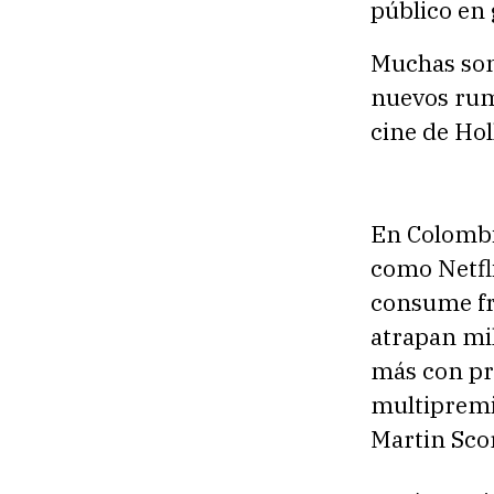
público en
Muchas son 
nuevos rum
cine de Ho
En Colombi
como Netfli
consume fr
atrapan mi
más con pr
multipremi
Martin Sco