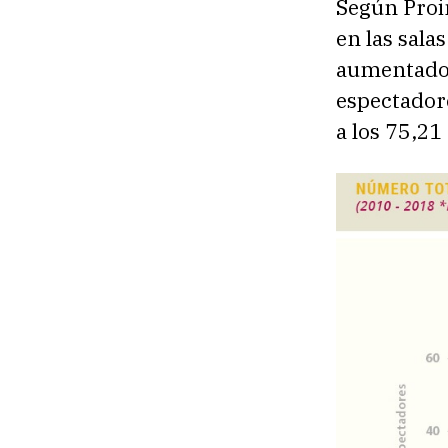
Según Proi
en las sala
aumentado 
espectadore
a los 75,21