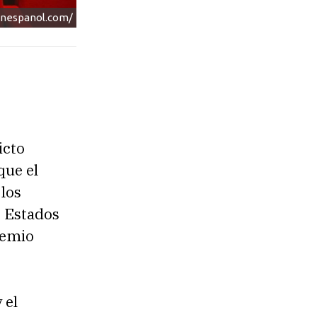
enespanol.com/
icto
que el
 los
s Estados
remio
 el