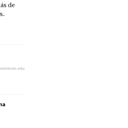
más de
s.
@uniminuto.edu
una