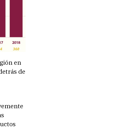
egión en
 detrás de
avemente
as
ductos