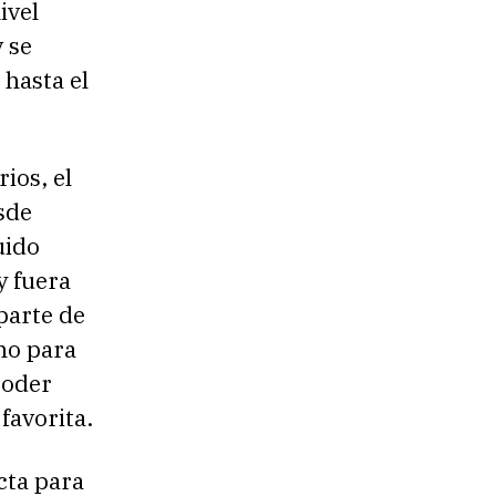
ivel
 se
hasta el
ios, el
sde
uido
y fuera
 parte de
mo para
poder
favorita.
cta para