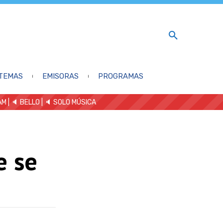
TEMAS
EMISORAS
PROGRAMAS
AM
| 🔈 BELLO
|
🔈 SOLO MÚSICA
e se