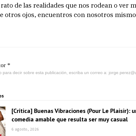
rato de las realidades que nos rodean o ver 
de otros ojos, encuentros con nosotros mismo
tor *
go para decir sobre esta publicación, escriba un correo a: jorge.perez
os
[Crítica] Buenas Vibraciones (Pour Le Plaisir): 
comedia amable que resulta ser muy casual
6 agosto, 2026