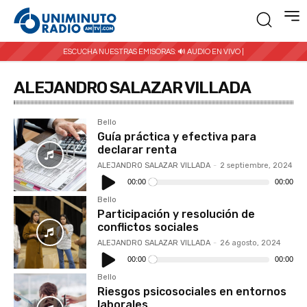
ESCUCHA NUESTRAS EMISORAS:
🔊 AUDIO EN VIVO |
ALEJANDRO SALAZAR VILLADA
Bello
Guía práctica y efectiva para
declarar renta
ALEJANDRO SALAZAR VILLADA
-
2 septiembre, 2024
Reproductor
de
00:00
00:00
audio
Bello
Participación y resolución de
conflictos sociales
ALEJANDRO SALAZAR VILLADA
-
26 agosto, 2024
Reproductor
de
00:00
00:00
audio
Bello
Riesgos psicosociales en entornos
laborales