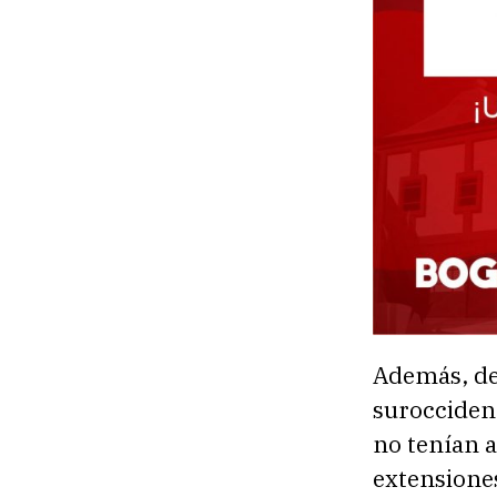
Además, des
surocciden
no tenían a
extensiones