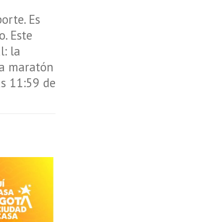
orte. Es
o. Este
l: la
una maratón
as 11:59 de