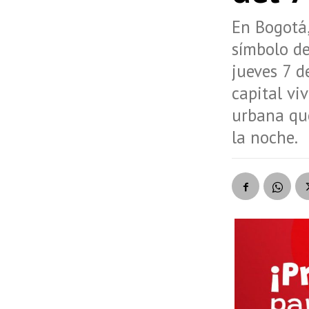
En Bogotá,
símbolo de
jueves 7 d
capital vi
urbana que
la noche.