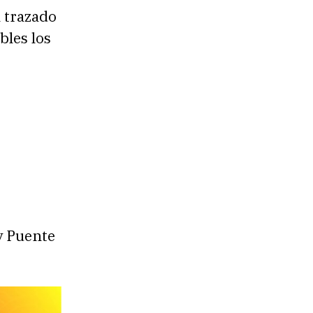
l trazado
bles los
 y Puente