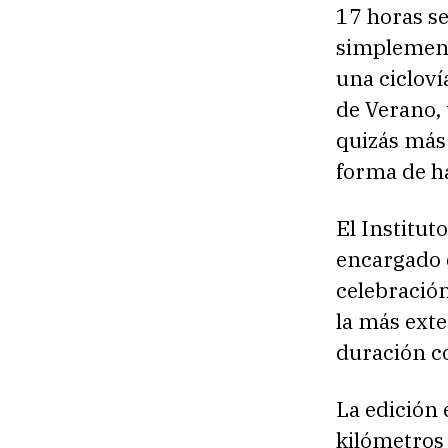
17 horas se
simplemente
una cicloví
de Verano, 
quizás más 
forma de ha
El Institut
encargado 
celebración
la más exte
duración co
La edición 
kilómetros 