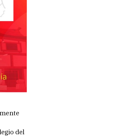
amente
legio del