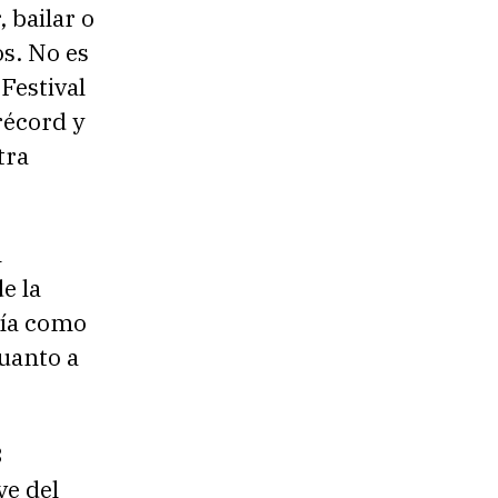
 bailar o
s. No es
Festival
récord y
tra
l
e la
vía como
uanto a
8
ve del