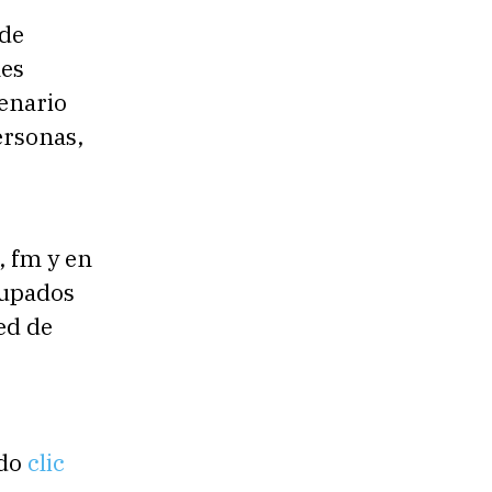
 de
nes
cenario
ersonas,
, fm y en
rupados
ed de
ndo
clic