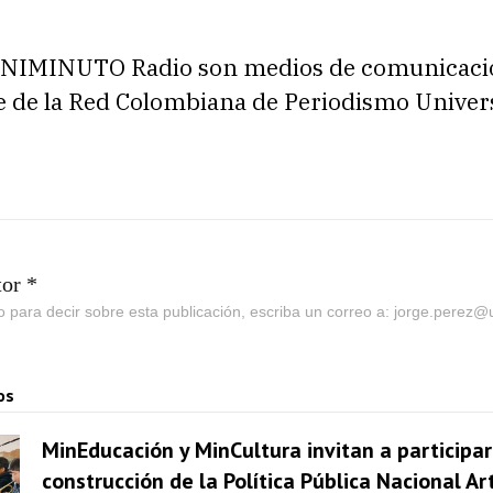
UNIMINUTO Radio son medios de comunicaci
e de la Red Colombiana de Periodismo Univers
tor *
go para decir sobre esta publicación, escriba un correo a: jorge.perez
os
MinEducación y MinCultura invitan a participar
construcción de la Política Pública Nacional Ar