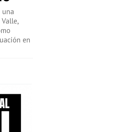
e una
Valle,
como
tuación en