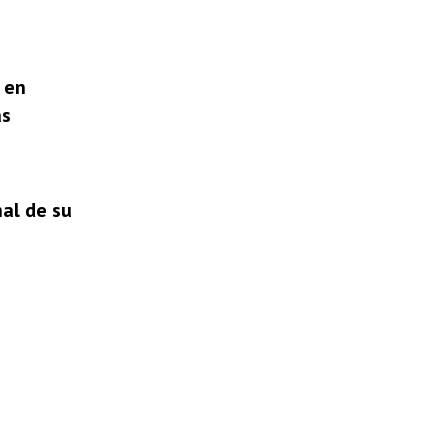
 en
as
nal de su