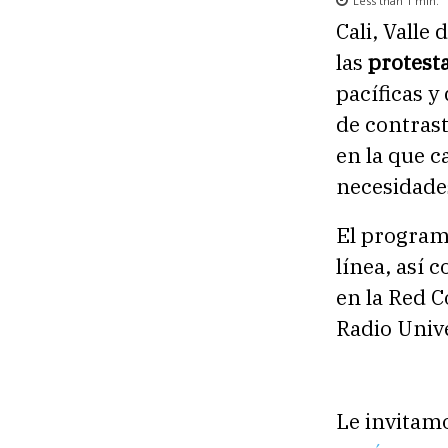
Less than 1
min.
Cali, Valle
las
protesta
pacíficas y
de contras
en la que c
necesidade
El programa
línea, así
en la Red C
Radio Unive
Le invitam