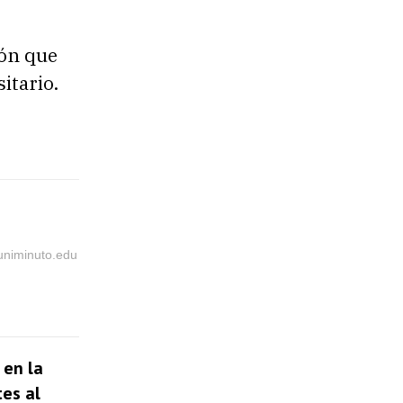
ón que
itario.
@uniminuto.edu
 en la
tes al