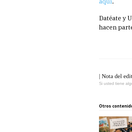
aquí
.
Datéate y 
hacen part
| Nota del edi
Si usted tiene al
Otros contenid