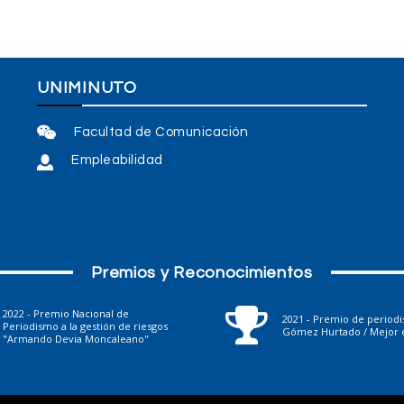
UNIMINUTO
Facultad de Comunicación
Empleabilidad
Premios y Reconocimientos
2022 - Premio Nacional de
2021 - Premio de period
Periodismo a la gestión de riesgos
Gómez Hurtado / Mejor e
"Armando Devia Moncaleano"