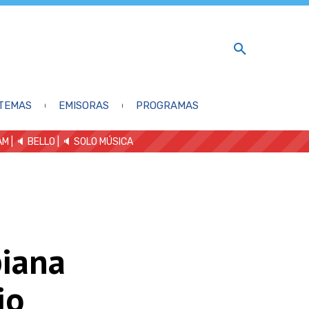
TEMAS
EMISORAS
PROGRAMAS
AM
| 🔈 BELLO
|
🔈 SOLO MÚSICA
biana
io