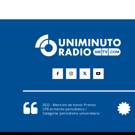
2022 - Mención de honor Premio
CPB al mérito periodístico /
Categoría: periodismo universitario