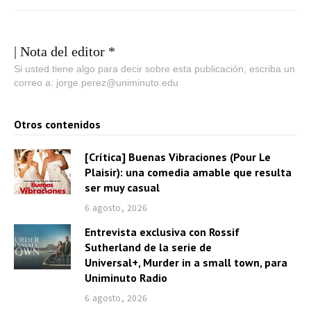
| Nota del editor *
Si usted tiene algo para decir sobre esta publicación, escriba un
correo a: jorge.perez@uniminuto.edu
Otros contenidos
[Crítica] Buenas Vibraciones (Pour Le
Plaisir): una comedia amable que resulta
ser muy casual
6 agosto, 2026
Entrevista exclusiva con Rossif
Sutherland de la serie de
Universal+, Murder in a small town, para
Uniminuto Radio
6 agosto, 2026