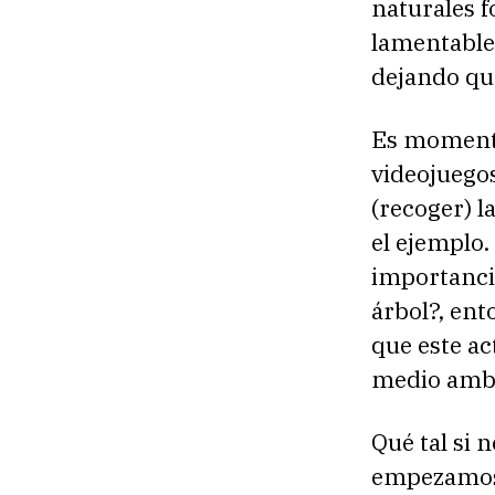
naturales f
lamentable
dejando que
Es momento 
videojuego
(recoger) l
el ejemplo
importanci
árbol?, ent
que este a
medio amb
Qué tal si
empezamos 