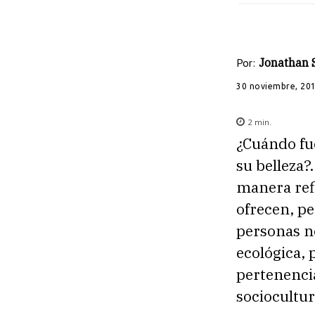
Por:
Jonathan S
30 noviembre, 20
2
min.
¿Cuándo fue
su belleza
manera refl
ofrecen, pe
personas n
ecológica,
pertenenci
sociocultur