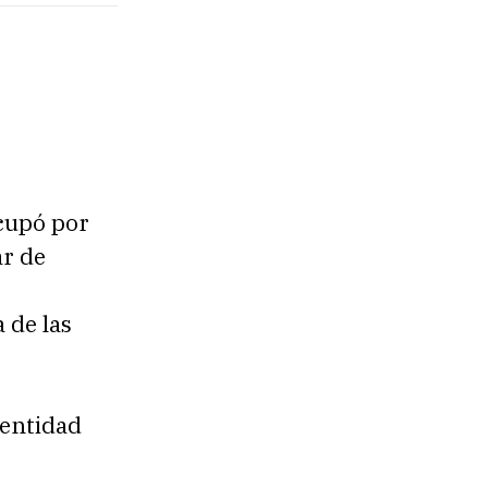
ocupó por
ar de
 de las
dentidad