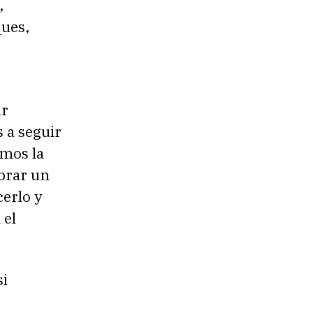
,
ues,
ar
 a seguir
emos la
brar un
erlo y
 el
si