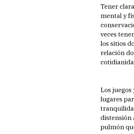
Tener clara
mental y fí
conservaci
veces tenem
los sitios 
relación do
cotidianida
Los juegos 
lugares par
tranquilid
distensión 
pulmón que