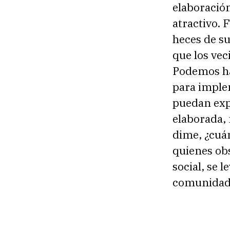
elaboración
atractivo.
heces de s
que los vec
Podemos ha
para imple
puedan expr
elaborada, 
dime, ¿cuá
quienes ob
social, se 
comunidad