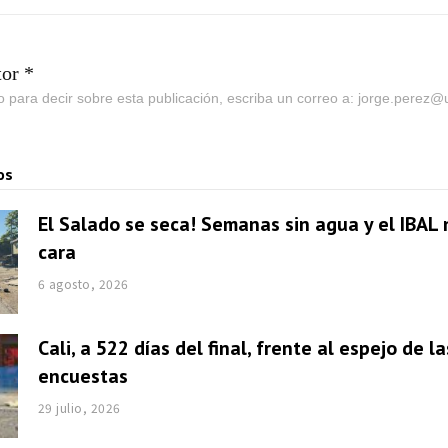
tor *
go para decir sobre esta publicación, escriba un correo a: jorge.perez
os
El Salado se seca! Semanas sin agua y el IBAL 
cara
6 agosto, 2026
Cali, a 522 días del final, frente al espejo de la
encuestas
29 julio, 2026