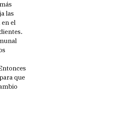
 más
a las
 en el
dientes.
omunal
os
 Entonces
 para que
cambio