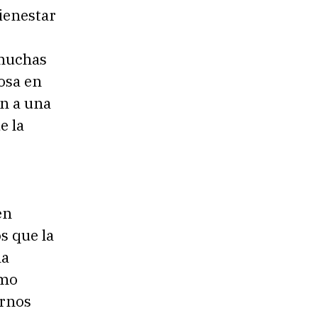
bienestar
 muchas
osa en
en a una
e la
en
os que la
na
omo
ornos