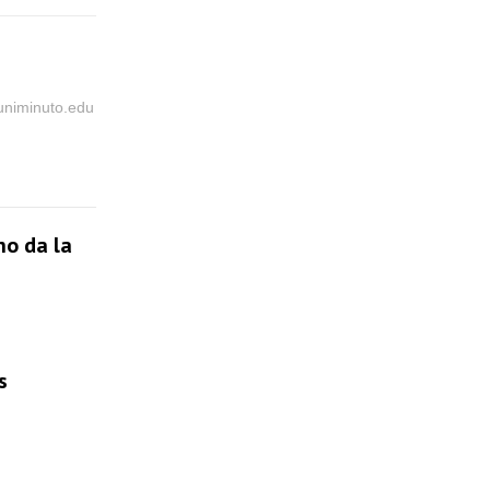
@uniminuto.edu
no da la
s