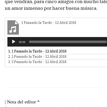
que vendrán, para cinco amigos con mucho tal
un amor inmenso por hacer buena música.
1 Pasando la Tarde - 12 Abril 2018
R
00:00
e
p
1.
1 Pasando la Tarde - 12 Abril 2018
r
2.
2 Pasando la Tarde - 12 Abril 2018
o
3.
3 Pasando la Tarde - 12 Abril 2018
d
u
c
t
o
r
d
e
| Nota del editor *
a