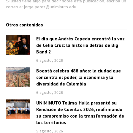
Si usted tiene algo para decir sobre esta publicación, escriba un
u
correo a: jorge.perez@uniminuto.edu
d
i
o
Otros contenidos
El día que Andrés Cepeda encontró la voz
de Celia Cruz: la historia detrás de Big
Band 2
6 agosto, 2026
Bogotá celebra 488 años: la ciudad que
concentra el poder, la economía y la
diversidad de Colombia
6 agosto, 2026
UNIMINUTO Tolima-Huila presentó su
Rendición de Cuentas 2026, reafirmando
su compromiso con la transformación de
los territorios
5 agosto, 2026