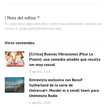
o
d
u
| Nota del editor *
c
Si usted tiene algo para decir sobre esta publicación, escriba un
correo a: jorge.perez@uniminuto.edu
t
o
Otros contenidos
r
d
[Crítica] Buenas Vibraciones (Pour Le
e
Plaisir): una comedia amable que resulta
a
ser muy casual
u
6 agosto, 2026
d
Entrevista exclusiva con Rossif
i
Sutherland de la serie de
o
Universal+, Murder in a small town, para
Uniminuto Radio
6 agosto, 2026