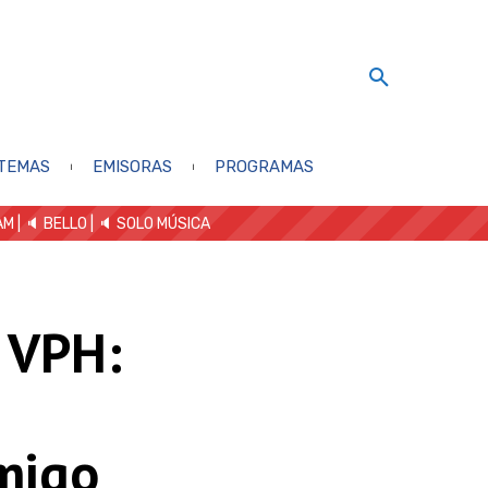
TEMAS
EMISORAS
PROGRAMAS
AM
| 🔈 BELLO
|
🔈 SOLO MÚSICA
 VPH:
migo