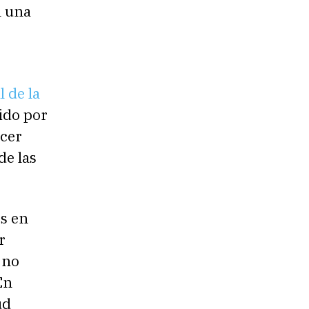
n una
 de la
ido por
ncer
de las
es en
r
 no
En
ud