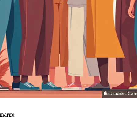
Ilustración: Ge
amargo
5