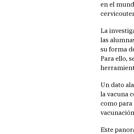
en el mundo
cervicouter
La investi
las alumnas
su forma d
Para ello, 
herramienta
Un dato al
la vacuna 
como para 
vacunación 
Este panora