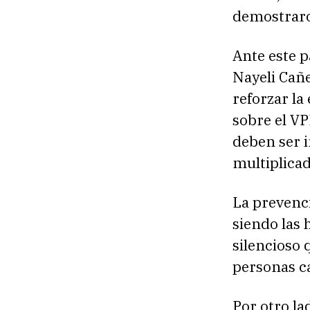
demostraro
Ante este p
Nayeli Cañe
reforzar la
sobre el VP
deben ser 
multiplica
La prevenc
siendo las 
silencioso 
personas c
Por otro la