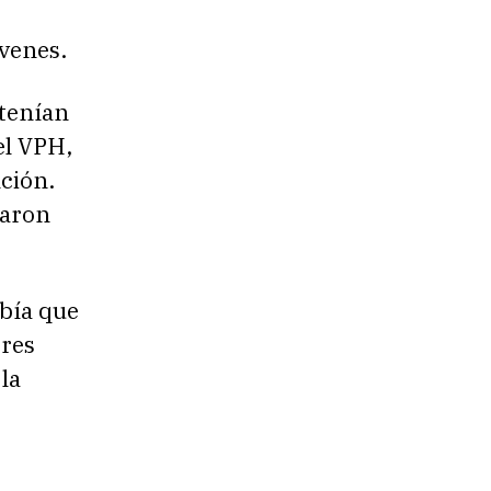
venes.
tenían
el VPH,
ción.
zaron
bía que
bres
la