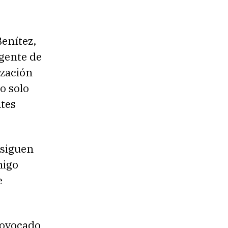
Benítez,
rgente de
ización
o solo
tes
 siguen
migo
e
rovocado