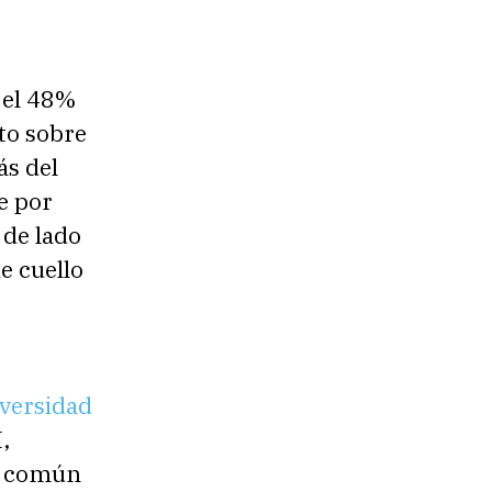
o el 48%
to sobre
ás del
e por
 de lado
e cuello
iversidad
,
ás común