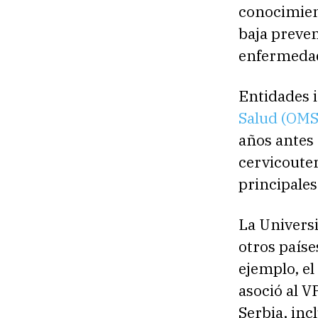
conocimien
baja preven
enfermedad
Entidades 
Salud (OM
años antes
cervicouter
principale
La Universi
otros paíse
ejemplo, el
asoció al V
Serbia, inc