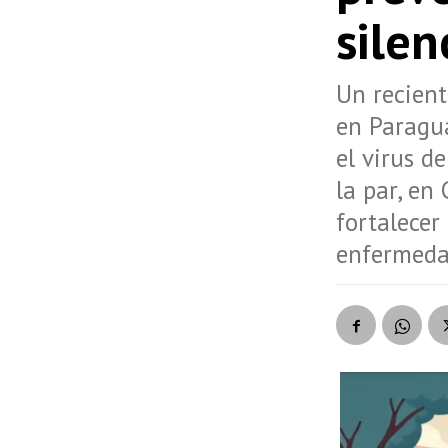
silen
Un recient
en Paragu
el virus d
la par, en
fortalecer
enfermeda