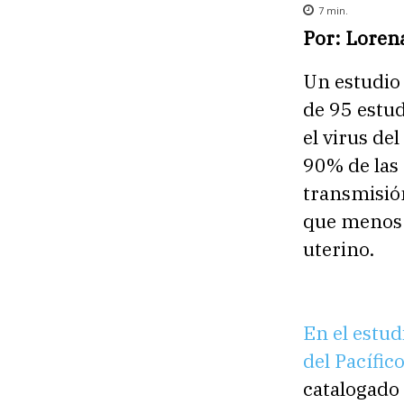
7
min.
Por: Lorena
Un estudio 
de 95 estu
el virus d
90% de las
transmisión
que menos 
uterino.
En el estud
del Pacífic
catalogado