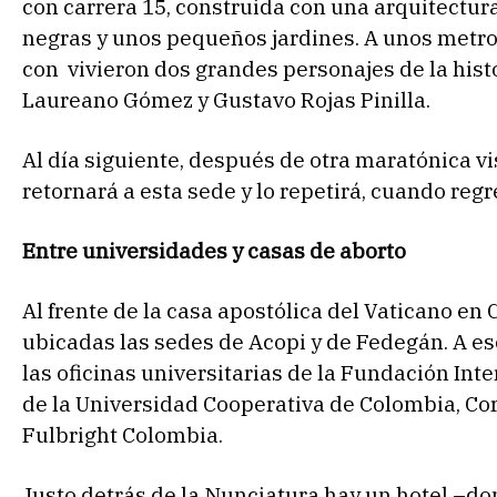
con carrera 15, construida con una arquitectura
negras y unos pequeños jardines. A unos metros 
con vivieron dos grandes personajes de la hist
Laureano Gómez y Gustavo Rojas Pinilla.
Al día siguiente, después de otra maratónica vis
retornará a esta sede y lo repetirá, cuando reg
Entre universidades y casas de aborto
Al frente de la casa apostólica del Vaticano en
ubicadas las sedes de Acopi y de Fedegán.
A es
las oficinas universitarias de la Fundación In
de la Universidad Cooperativa de Colombia, Cor
Fulbright Colombia.
Justo detrás de la Nunciatura hay un hotel –do