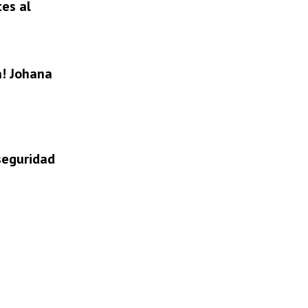
tes al
a! Johana
 seguridad