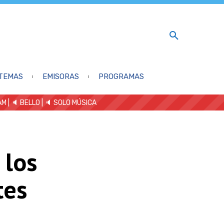
TEMAS
EMISORAS
PROGRAMAS
AM
| 🔈 BELLO
|
🔈 SOLO MÚSICA
 los
tes