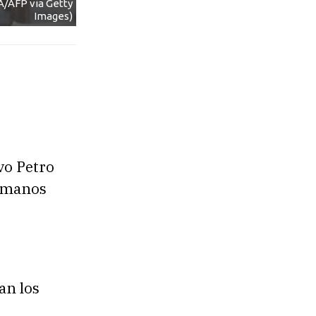
A/AFP via Getty
Images)
vo Petro
humanos
an los