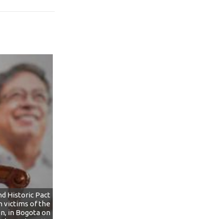
d Historic Pact
h victims of the
on, in Bogota on