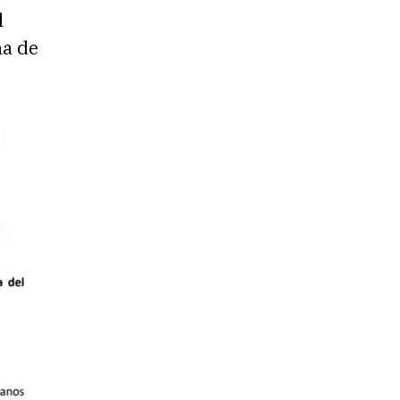
l
a de