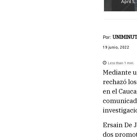
April 5
Por:
UNIMINUT
19 junio, 2022
Less than 1
min.
Mediante u
rechazó lo
en el Cauca
comunicado 
investigaci
Ersain De J
dos promoto