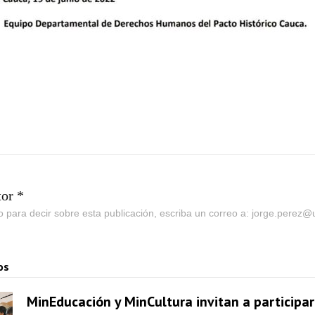
tor *
go para decir sobre esta publicación, escriba un correo a: jorge.perez
os
MinEducación y MinCultura invitan a participar