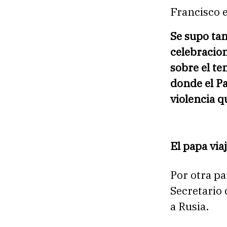
Francisco e
Se supo ta
celebracion
sobre el te
donde el Pa
violencia q
El papa via
Por otra pa
Secretario 
a Rusia.