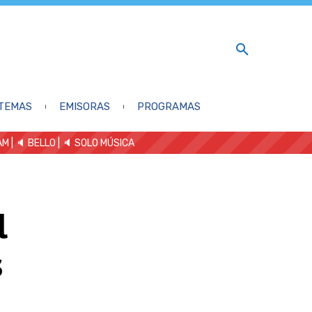
TEMAS
EMISORAS
PROGRAMAS
AM
| 🔈 BELLO
|
🔈 SOLO MÚSICA
l
s