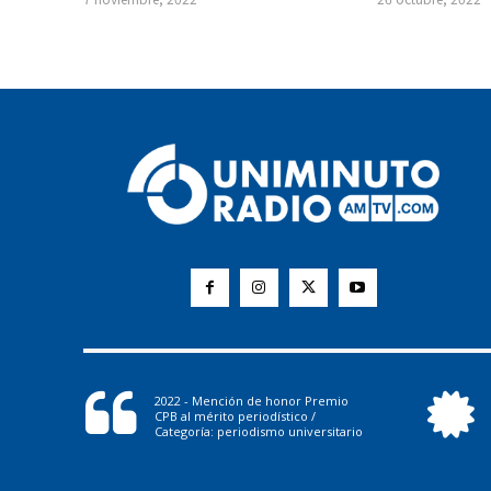
2022 - Mención de honor Premio
CPB al mérito periodístico /
Categoría: periodismo universitario