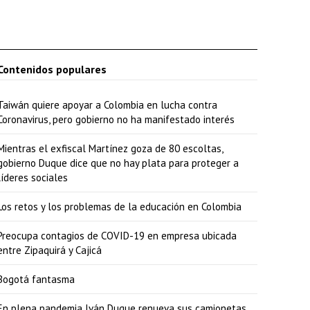
Contenidos populares
Taiwán quiere apoyar a Colombia en lucha contra
Coronavirus, pero gobierno no ha manifestado interés
Mientras el exfiscal Martínez goza de 80 escoltas,
gobierno Duque dice que no hay plata para proteger a
líderes sociales
Los retos y los problemas de la educación en Colombia
Preocupa contagios de COVID-19 en empresa ubicada
entre Zipaquirá y Cajicá
Bogotá fantasma
En plena pandemia Iván Duque renueva sus camionetas