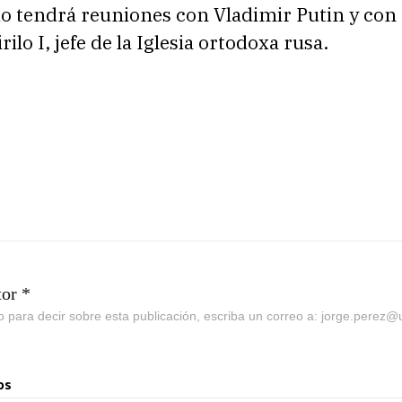
io tendrá reuniones con Vladimir Putin y con 
rilo I, jefe de la Iglesia ortodoxa rusa.
tor *
go para decir sobre esta publicación, escriba un correo a: jorge.perez
os