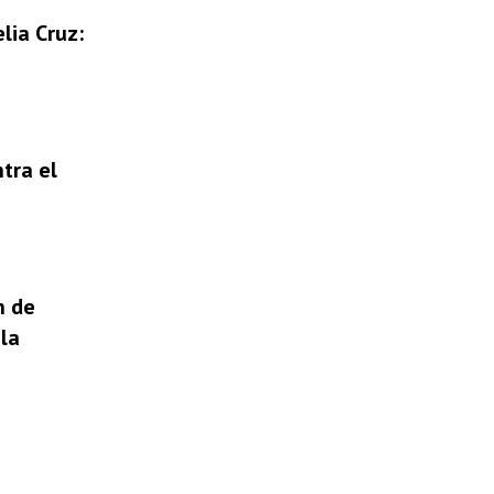
lia Cruz:
tra el
n de
la