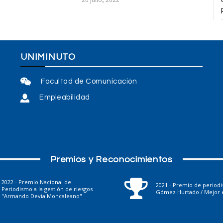
UNIMINUTO
Facultad de Comunicación
Empleabilidad
Premios y Reconocimientos
2022 - Premio Nacional de
2021 - Premio de period
Periodismo a la gestión de riesgos
Gómez Hurtado / Mejor e
"Armando Devia Moncaleano"