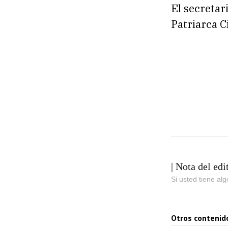
El secretar
Patriarca Ci
| Nota del edi
Si usted tiene al
Otros contenid