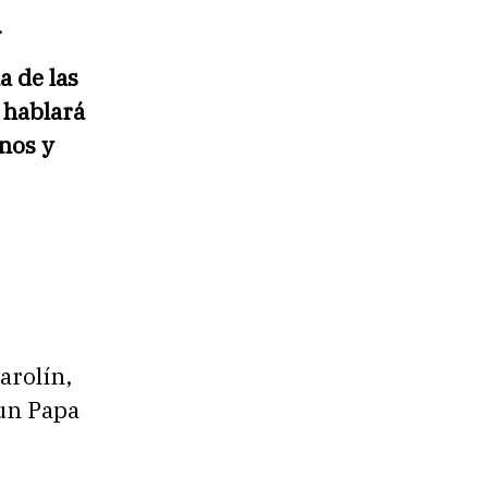
.
a de las
e hablará
nos y
arolín,
 un Papa