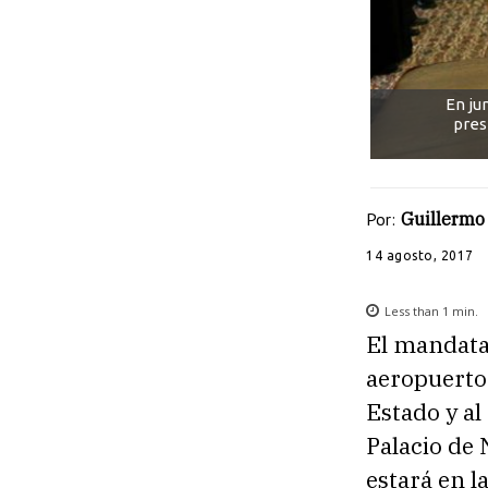
En jun
pres
Por:
Guillermo
14 agosto, 2017
Less than 1
min.
El mandatar
aeropuerto
Estado y al
Palacio de 
estará en l