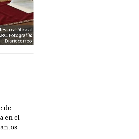
lesia católica al
ARC. Fotografía:
Diariocorreo
e de
a en el
Santos