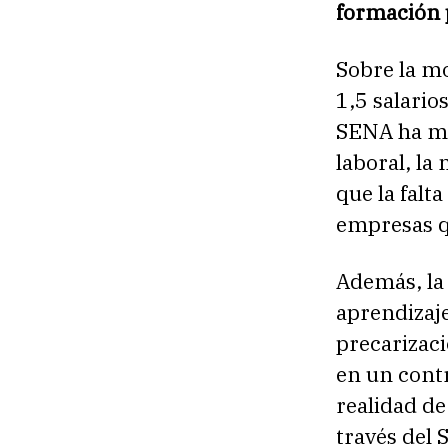
formación 
Sobre la mo
1,5 salario
SENA ha ma
laboral, la
que la falt
empresas q
Además, la 
aprendizaj
precarizac
en un cont
realidad d
través del