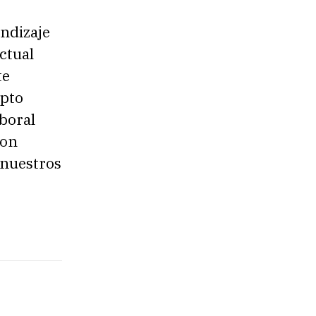
ndizaje
ctual
te
epto
boral
con
 nuestros