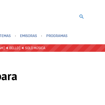
TEMAS
EMISORAS
PROGRAMAS
AM
| 🔈 BELLO
|
🔈 SOLO MÚSICA
para