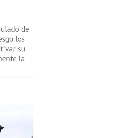
culado de
esgo los
tivar su
mente la