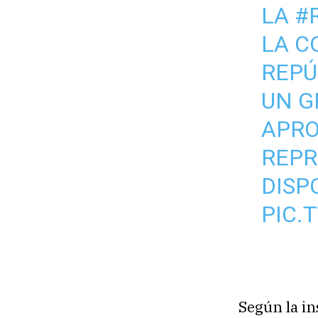
LA
#
LA C
REPÚ
UN G
APRO
REPR
DISP
PIC.
Según la in