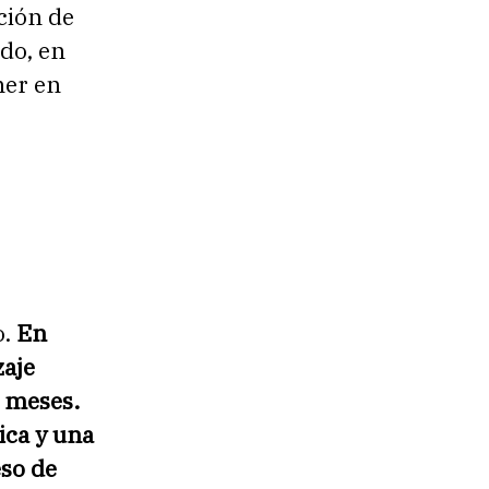
ción de
do, en
ner en
o.
En
zaje
6 meses.
ica y una
eso de