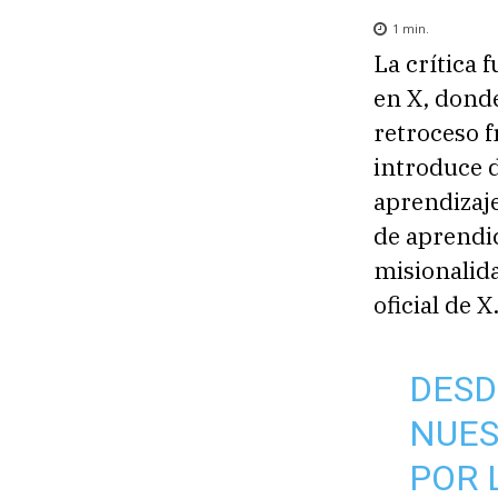
1
min.
La crítica 
en X, donde
retroceso f
introduce d
aprendizaje
de aprendic
misionalida
oficial de X
DESD
NUES
POR 