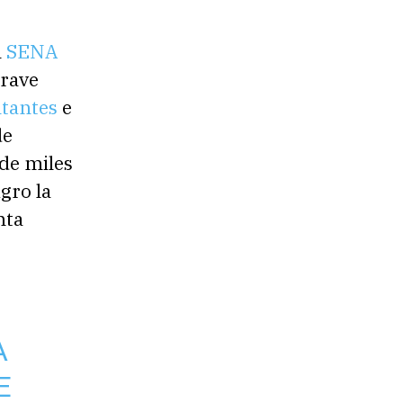
l
SENA
grave
tantes
e
de
de miles
gro la
nta
A
E