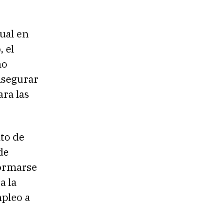
ual en
 el
mo
asegurar
ara las
ato de
de
formarse
a la
mpleo a