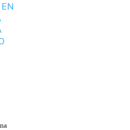
 EN
A
A
O
una