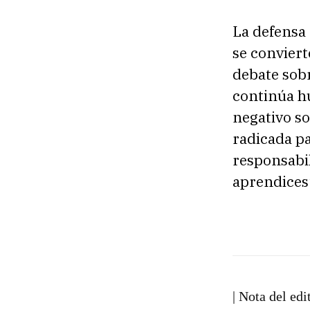
La defensa 
se conviert
debate sob
continúa h
negativo so
radicada p
responsabil
aprendices”
| Nota del edi