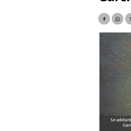
Se adelant
Garc