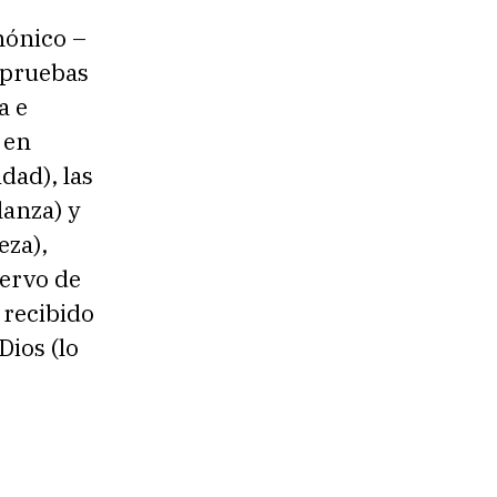
anónico –
s pruebas
a e
 en
dad), las
lanza) y
eza),
iervo de
 recibido
Dios (lo