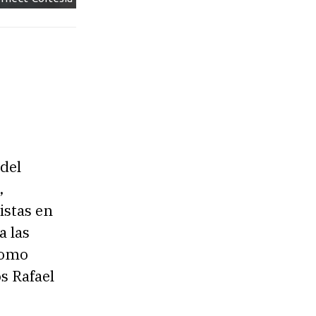
del
,
istas en
a las
 como
s Rafael