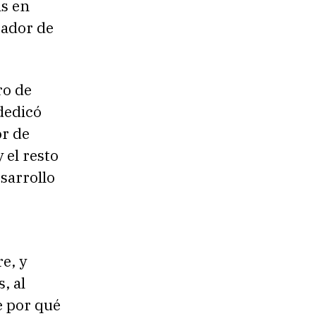
as en
jador de
ro de
dedicó
or de
 el resto
esarrollo
e, y
, al
e por qué