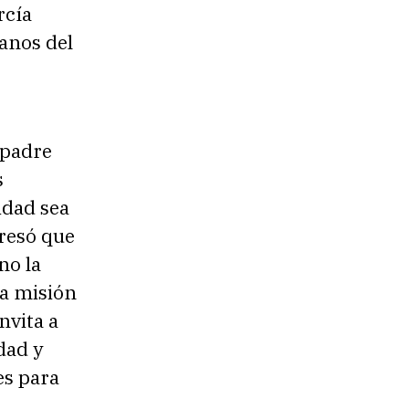
rcía
anos del
 padre
s
idad sea
presó que
no la
 la misión
nvita a
dad y
es para