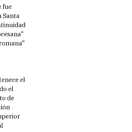
 fue
a Santa
ntinuidad
ocesana”
e romana”
tenece el
do el
to de
ción
uperior
al