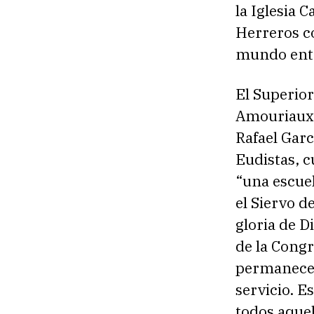
la Iglesia 
Herreros co
mundo ent
El Superior
Amouriaux, 
Rafael Garc
Eudistas, 
“una escuel
el Siervo de
gloria de Di
de la Cong
permanecer
servicio. E
todos aquel