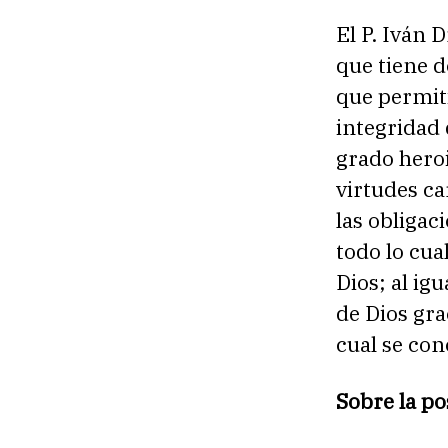
El P. Iván 
que tiene d
que permiti
integridad 
grado heroi
virtudes ca
las obligac
todo lo cua
Dios; al ig
de Dios gra
cual se co
Sobre la p