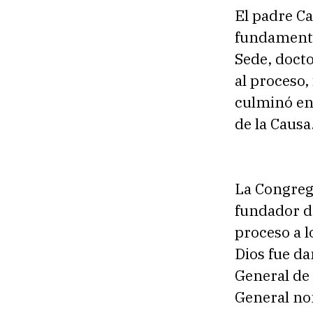
El padre Ca
fundamenta
Sede, doct
al proceso,
culminó en
de la Causa
La Congrega
fundador d
proceso a l
Dios fue d
General de 
General nom