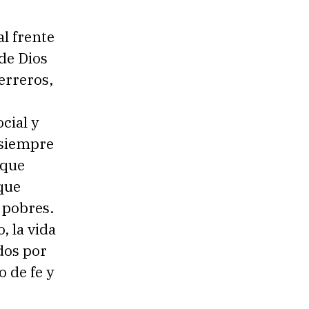
al frente
 de Dios
erreros,
cial y
 siempre
 que
 que
 pobres.
, la vida
dos por
o de fe y