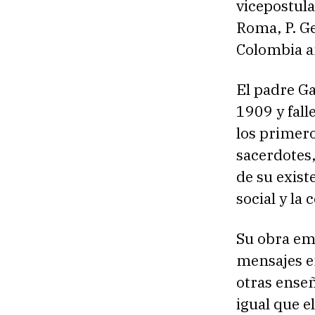
vicepostula
Roma, P. Ge
Colombia an
El padre Ga
1909 y fall
los primero
sacerdotes,
de su exist
social y la
Su obra em
mensajes e
otras enseñ
igual que e