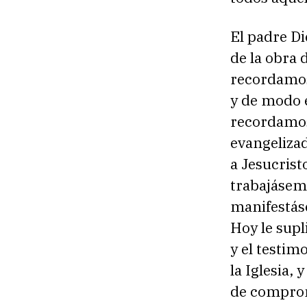
El padre Di
de la obra 
recordamos
y de modo 
recordamos 
evangeliza
a Jesucrist
trabajásemo
manifestás
Hoy le supl
y el testim
la Iglesia,
de comprom