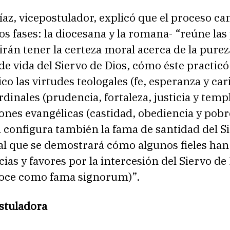
Díaz, vicepostulador, explicó que el proceso c
os fases: la diocesana y la romana- “reúne la
rán tener la certeza moral acerca de la purez
de vida del Siervo de Dios, cómo éste practicó
co las virtudes teologales (fe, esperanza y cari
rdinales (prudencia, fortaleza, justicia y temp
iones evangélicas (castidad, obediencia y pobr
l configura también la fama de santidad del S
ual que se demostrará cómo algunos fieles han
cias y favores por la intercesión del Siervo de 
noce como fama signorum)”.
ostuladora