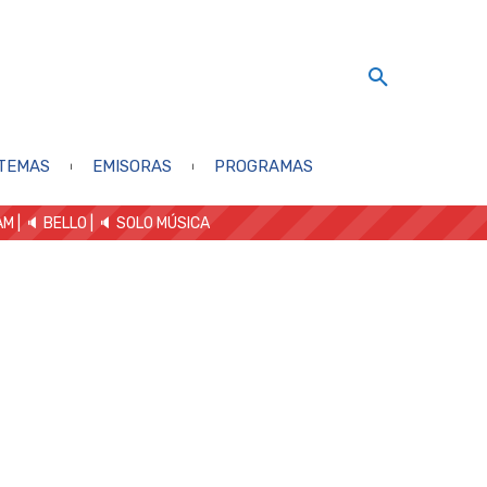
TEMAS
EMISORAS
PROGRAMAS
AM
| 🔈 BELLO
|
🔈 SOLO MÚSICA