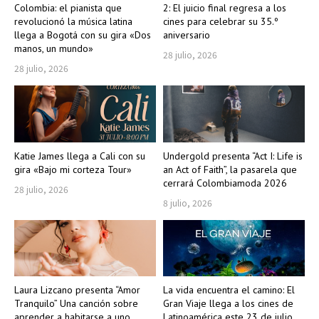
Colombia: el pianista que
2: El juicio final regresa a los
revolucionó la música latina
cines para celebrar su 35.º
llega a Bogotá con su gira «Dos
aniversario
manos, un mundo»
28 julio, 2026
28 julio, 2026
Katie James llega a Cali con su
Undergold presenta “Act I: Life is
gira «Bajo mi corteza Tour»
an Act of Faith”, la pasarela que
cerrará Colombiamoda 2026
28 julio, 2026
8 julio, 2026
Laura Lizcano presenta “Amor
La vida encuentra el camino: El
Tranquilo” Una canción sobre
Gran Viaje llega a los cines de
aprender a habitarse a uno
Latinoamérica este 23 de julio