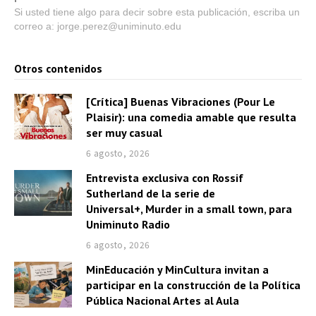
Si usted tiene algo para decir sobre esta publicación, escriba un
correo a: jorge.perez@uniminuto.edu
Otros contenidos
[Crítica] Buenas Vibraciones (Pour Le
Plaisir): una comedia amable que resulta
ser muy casual
6 agosto, 2026
Entrevista exclusiva con Rossif
Sutherland de la serie de
Universal+, Murder in a small town, para
Uniminuto Radio
6 agosto, 2026
MinEducación y MinCultura invitan a
participar en la construcción de la Política
Pública Nacional Artes al Aula