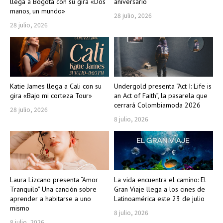
llega a Bogotá con su gira «Dos
aniversario
manos, un mundo»
28 julio, 2026
28 julio, 2026
Katie James llega a Cali con su
Undergold presenta “Act I: Life is
gira «Bajo mi corteza Tour»
an Act of Faith”, la pasarela que
cerrará Colombiamoda 2026
28 julio, 2026
8 julio, 2026
Laura Lizcano presenta “Amor
La vida encuentra el camino: El
Tranquilo” Una canción sobre
Gran Viaje llega a los cines de
aprender a habitarse a uno
Latinoamérica este 23 de julio
mismo
8 julio, 2026
8 julio, 2026