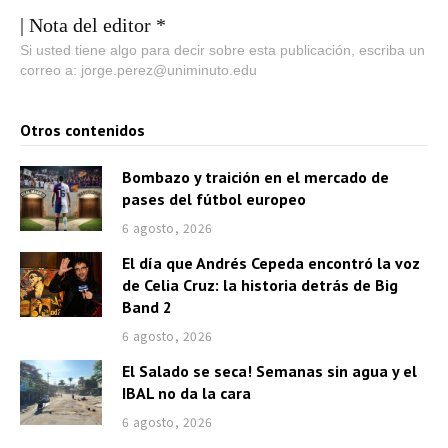
| Nota del editor *
Si usted tiene algo para decir sobre esta publicación, escriba un
correo a: jorge.perez@uniminuto.edu
Otros contenidos
Bombazo y traición en el mercado de
pases del fútbol europeo
6 agosto, 2026
El día que Andrés Cepeda encontró la voz
de Celia Cruz: la historia detrás de Big
Band 2
6 agosto, 2026
El Salado se seca! Semanas sin agua y el
IBAL no da la cara
6 agosto, 2026