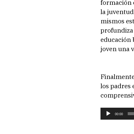
formación d
la juventud
mismos est
profundiza
educación b
joven una v
Finalmente,
los padres 
comprensiv
R
00:00
e
p