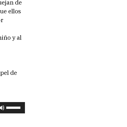
uejan de
ue ellos
or
iño y al
pel de
U
t
i