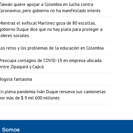
Taiwán quiere apoyar a Colombia en lucha contra
b
Coronavirus, pero gobierno no ha manifestado interés
a
Mientras el exfiscal Martínez goza de 80 escoltas,
j
gobierno Duque dice que no hay plata para proteger a
o
líderes sociales
p
Los retos y los problemas de la educación en Colombia
a
Preocupa contagios de COVID-19 en empresa ubicada
r
entre Zipaquirá y Cajicá
a
Bogotá fantasma
a
u
En plena pandemia Iván Duque renueva sus camionetas
por más de $ 9 mil 600 millones
m
e
n
t
Somos