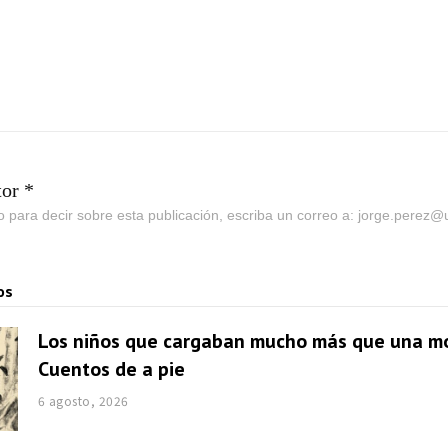
tor *
go para decir sobre esta publicación, escriba un correo a: jorge.perez
os
Los niños que cargaban mucho más que una mo
Cuentos de a pie
6 agosto, 2026