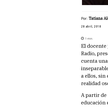
Por:
Tatiana A
28 abril, 2018
1
min.
El docente 
Radio, pres
cuenta una
inseparable
a ellos, si
realidad os
A partir de
educación e