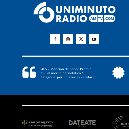
2022 - Mención de honor Premio
CPB al mérito periodístico /
Categoría: periodismo universitario