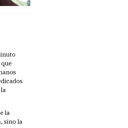
minuto
l que
rmanos
edicados
 la
e la
 sino la