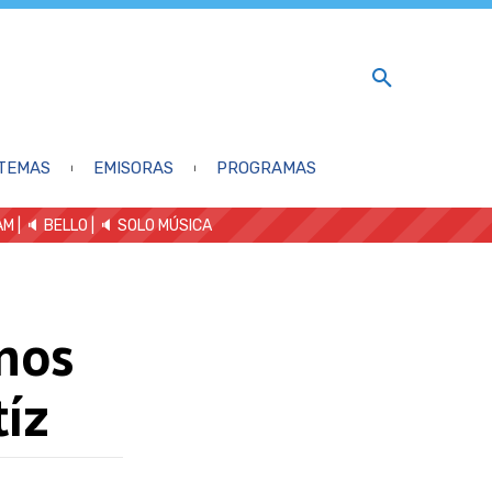
TEMAS
EMISORAS
PROGRAMAS
AM
| 🔈 BELLO
|
🔈 SOLO MÚSICA
nos
tíz