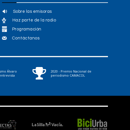
a
r
Sobre las emisoras
o
Haz parte de la radio
d
Programación
i
Contáctanos
s
m
i
ismo Álvaro
2020 - Premio Nacional de
n
ntrevista
periodismo CAMACOL
u
i
r
e
l
v