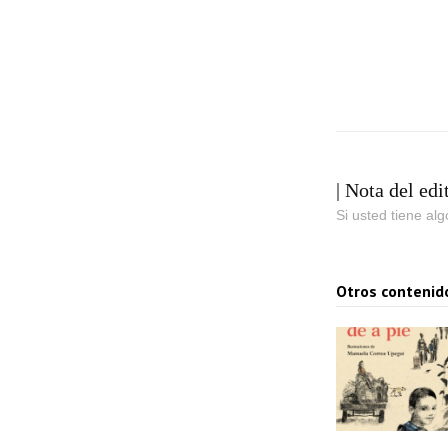
r
o
d
u
c
t
| Nota del edi
o
Si usted tiene al
r
d
Otros contenid
e
a
u
d
i