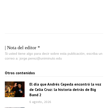
c
t
o
r
d
e
a
| Nota del editor *
u
Si usted tiene algo para decir sobre esta publicación, escriba un
correo a: jorge.perez@uniminuto.edu
d
i
Otros contenidos
o
El día que Andrés Cepeda encontró la voz
de Celia Cruz: la historia detrás de Big
Band 2
6 agosto, 2026