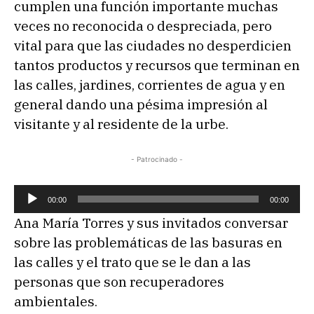
cumplen una función importante muchas
t
veces no reconocida o despreciada, pero
o
vital para que las ciudades no desperdicien
r
tantos productos y recursos que terminan en
d
las calles, jardines, corrientes de agua y en
e
general dando una pésima impresión al
a
visitante y al residente de la urbe.
u
d
- Patrocinado -
i
o
R
00:00
00:00
e
Ana María Torres y sus invitados conversar
p
sobre las problemáticas de las basuras en
r
las calles y el trato que se le dan a las
o
personas que son recuperadores
d
ambientales.
u