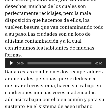
desechos, muchos de los cuales son
perfectamente reciclajes, pero la mala
disposición que hacemos de ellos, los
vuelven basura que van contaminando todo
a su paso. Las ciudades son un foco de
altísima contaminación y a la cual
contribuimos los habitantes de muchas
formas.
R
00:00
00:00
e
Dadas estas condiciones los recuperadores
p
ambientales, personas que se dedican a
r
mejorar el ecosistema, hacen su trabajo en
o
condiciones muchas veces inadecuadas,
d
aún así trabajan por el bien común y para su
u
sustento. En el sistema de aseo urbano
c