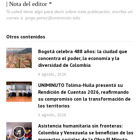
| Nota del editor *
Si usted tiene algo para decir sobre esta publicación, escriba un
correo a: jorge.perez@uniminuto.edu
Otros contenidos
Bogotá celebra 488 años: la ciudad que
concentra el poder, la economía y la
diversidad de Colombia
6 agosto, 2026
UNIMINUTO Tolima-Huila presentó su
Rendición de Cuentas 2026, reafirmando
su compromiso con la transformación de
los territorios
5 agosto, 2026
Asistencia humanitaria sin fronteras:
Colombia y Venezuela se benefician de los
proyectos sociales de la Obra El Minuto