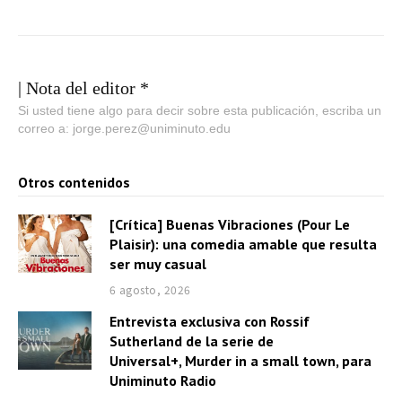
| Nota del editor *
Si usted tiene algo para decir sobre esta publicación, escriba un
correo a: jorge.perez@uniminuto.edu
Otros contenidos
[Crítica] Buenas Vibraciones (Pour Le
Plaisir): una comedia amable que resulta
ser muy casual
6 agosto, 2026
Entrevista exclusiva con Rossif
Sutherland de la serie de
Universal+, Murder in a small town, para
Uniminuto Radio