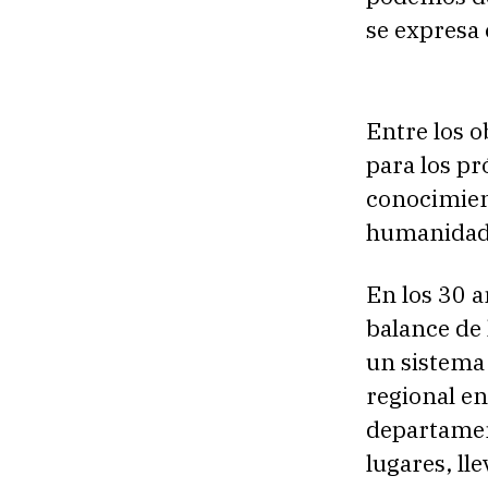
se expresa 
Entre los o
para los pr
conocimient
humanidad
En los 30 a
balance de 
un sistema 
regional e
departamen
lugares, l