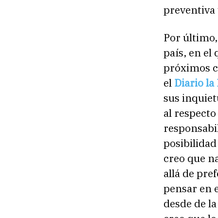
preventiva 
Por último,
país, en el
próximos c
el
Diario la
sus inquiet
al respect
responsabil
posibilidad
creo que na
allá de pre
pensar en e
desde de la