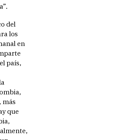
a”.
co del
ra los
manal en
omparte
l país,
la
lombia,
, más
hay que
bia,
nalmente,