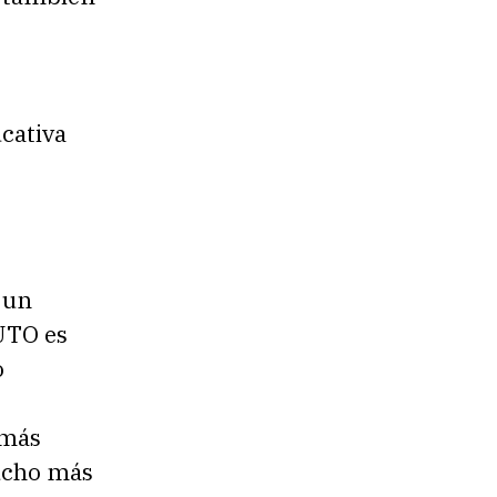
ucativa
ó un
NUTO es
o
 más
mucho más