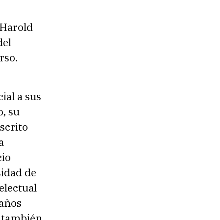
 Harold
del
rso.
al a sus
, su
scrito
a
cio
sidad de
electual
 años
 también