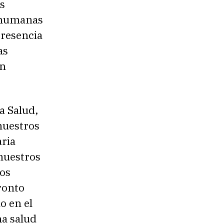
s
 humanas
presencia
as
en
a Salud,
nuestros
aria
 nuestros
mos
ronto
o en el
na salud