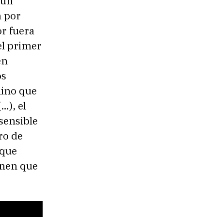
 un
n por
or fuera
el primer
en
os
mino que
…), el
sensible
ro de
 que
ienen que