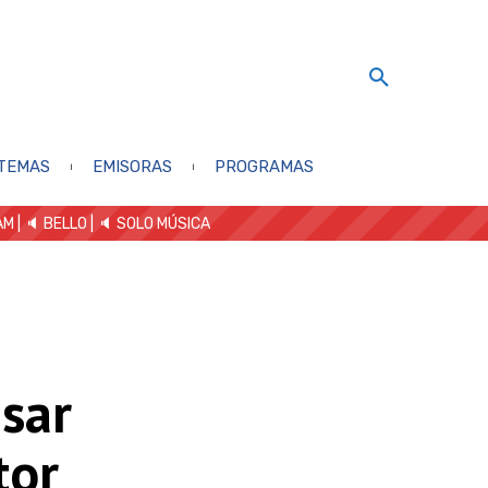
TEMAS
EMISORAS
PROGRAMAS
AM
| 🔈 BELLO
|
🔈 SOLO MÚSICA
sar
tor